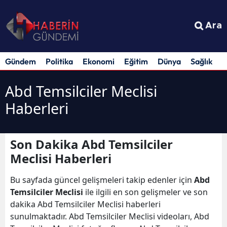
Ara
Gündem
Politika
Ekonomi
Eğitim
Dünya
Sağlık
S
Abd Temsilciler Meclisi
Haberleri
Son Dakika Abd Temsilciler
Meclisi Haberleri
Bu sayfada güncel gelişmeleri takip edenler için
Abd
Temsilciler Meclisi
ile ilgili en son gelişmeler ve son
dakika Abd Temsilciler Meclisi haberleri
sunulmaktadır. Abd Temsilciler Meclisi videoları, Abd