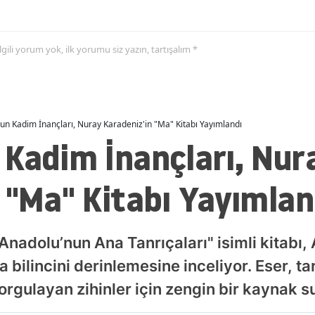
 ilgili yorum yok, ilk yorumu siz yazın, tartışalım *
un Kadim İnançları, Nuray Karadeniz'in "Ma" Kitabı Yayımlandı
 Kadim İnançları, Nur
 "Ma" Kitabı Yayımlan
Anadolu’nun Ana Tanrıçaları" isimli kitabı
a bilincini derinlemesine inceliyor. Eser, ta
orgulayan zihinler için zengin bir kaynak s