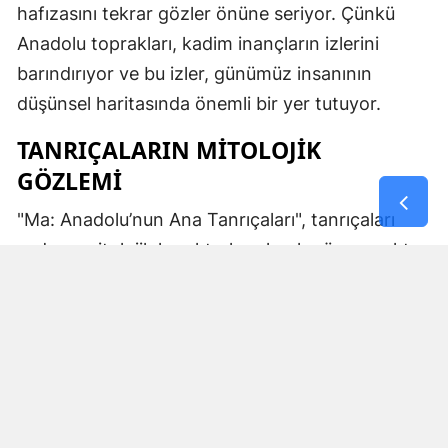
hafızasını tekrar gözler önüne seriyor. Çünkü
Anadolu toprakları, kadim inançların izlerini
barındırıyor ve bu izler, günümüz insanının
düşünsel haritasında önemli bir yer tutuyor.
TANRIÇALARIN MITOLOJIK
GÖZLEMI
"Ma: Anadolu’nun Ana Tanrıçaları", tanrıçaları
sadece mitolojik karakterler olarak görmemekte.
Kibele’nin sağladığı bereket, Artemis’in ışığı,
Demeter’in yeraltı ritüelleri ve Gaia’nın yerküresi
saran etkisi; bu kitabın çerçevesinde toplumların
ruhsal ve kültürel gelişimlerini şekillendiren
unsurlar olarak ele alınıyor. Bu yaklaşım,
okuyucuya Anadolu’nun derin köklerine dair çok