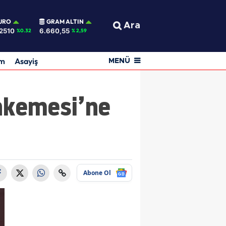
URO
GRAM ALTIN
Ara
2510
6.660,55
%0.32
% 2,59
am
Asayiş
MENÜ
hkemesi’ne
Abone Ol