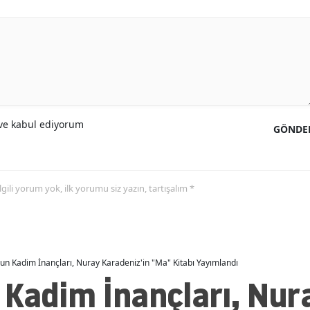
e kabul ediyorum
GÖNDE
 ilgili yorum yok, ilk yorumu siz yazın, tartışalım *
un Kadim İnançları, Nuray Karadeniz'in "Ma" Kitabı Yayımlandı
 Kadim İnançları, Nur