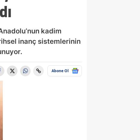
dı
, Anadolu’nun kadim
rihsel inanç sistemlerinin
unuyor.
Abone Ol