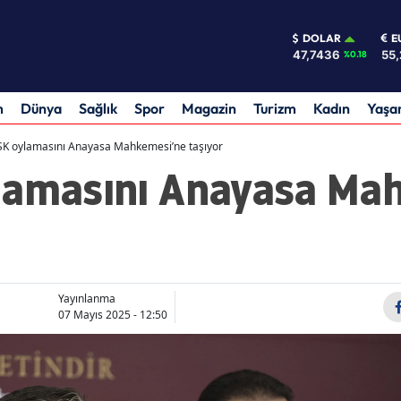
DOLAR
E
47,7436
55,
%0.18
m
Dünya
Sağlık
Spor
Magazin
Turizm
Kadın
Yaş
SK oylamasını Anayasa Mahkemesi’ne taşıyor
lamasını Anayasa Ma
Yayınlanma
07 Mayıs 2025 - 12:50