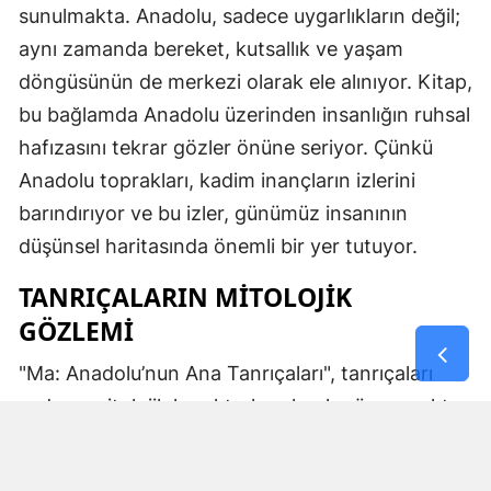
sunulmakta. Anadolu, sadece uygarlıkların değil;
aynı zamanda bereket, kutsallık ve yaşam
döngüsünün de merkezi olarak ele alınıyor. Kitap,
bu bağlamda Anadolu üzerinden insanlığın ruhsal
hafızasını tekrar gözler önüne seriyor. Çünkü
Anadolu toprakları, kadim inançların izlerini
barındırıyor ve bu izler, günümüz insanının
düşünsel haritasında önemli bir yer tutuyor.
TANRIÇALARIN MITOLOJIK
GÖZLEMI
"Ma: Anadolu’nun Ana Tanrıçaları", tanrıçaları
sadece mitolojik karakterler olarak görmemekte.
Kibele’nin sağladığı bereket, Artemis’in ışığı,
Demeter’in yeraltı ritüelleri ve Gaia’nın yerküresi