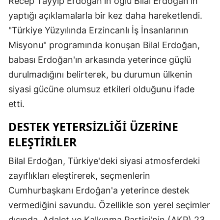
Recep Tayyip Erdoğan'ın oğlu Bilal Erdoğan'ın
yaptığı açıklamalarla bir kez daha hareketlendi.
"Türkiye Yüzyılında Erzincanlı İş İnsanlarının
Misyonu" programında konuşan Bilal Erdoğan,
babası Erdoğan'ın arkasında yeterince güçlü
durulmadığını belirterek, bu durumun ülkenin
siyasi gücüne olumsuz etkileri olduğunu ifade
etti.
DESTEK YETERSIZLIĞI ÜZERINE
ELEŞTIRILER
Bilal Erdoğan, Türkiye'deki siyasi atmosferdeki
zayıflıkları eleştirerek, seçmenlerin
Cumhurbaşkanı Erdoğan'a yeterince destek
vermediğini savundu. Özellikle son yerel seçimler
dışında, Adalet ve Kalkınma Partisi'nin (AKP) 23