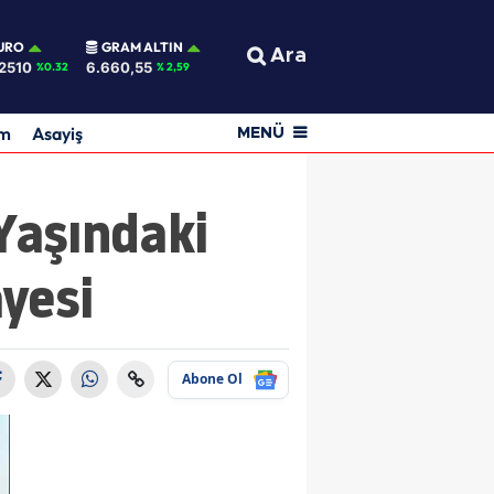
URO
GRAM ALTIN
Ara
2510
6.660,55
%0.32
% 2,59
am
Asayiş
MENÜ
 Yaşındaki
yesi
Abone Ol