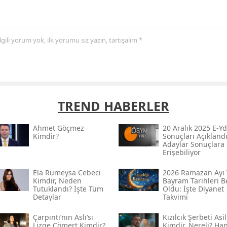
 ilgili yorum yok, ilk yorumu siz yazın, tartışalım *
TREND HABERLER
Ahmet Göçmez
20 Aralık 2025 E-Yd
Kimdir?
Sonuçları Açıklandı
Adaylar Sonuçlara
Erişebiliyor
Ela Rümeysa Cebeci
2026 Ramazan Ayı 
Kimdir, Neden
Bayram Tarihleri Be
Tutuklandı? İşte Tüm
Oldu: İşte Diyanet
Detaylar
Takvimi
Çarpıntı’nın Aslı’sı
Kızılcık Şerbeti Asil
Lizge Cömert Kimdir?
Kimdir, Nereli? Ha