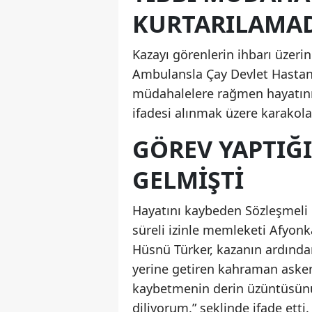
KURTARILAMA
Kazayı görenlerin ihbarı üzerin
Ambulansla Çay Devlet Hastane
müdahalelere rağmen hayatını k
ifadesi alınmak üzere karakol
GÖREV YAPTIĞI
GELMIŞTI
Hayatını kaybeden Sözleşmeli E
süreli izinle memleketi Afyon
Hüsnü Türker, kazanın ardında
yerine getiren kahraman askeri
kaybetmenin derin üzüntüsünü 
diliyorum.” şeklinde ifade etti.