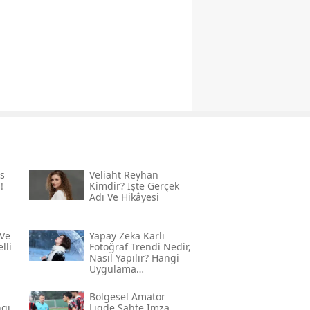
s
Veliaht Reyhan
!
Kimdir? İşte Gerçek
Adı Ve Hikâyesi
Ve
Yapay Zeka Karlı
lli
Fotoğraf Trendi Nedir,
Nasıl Yapılır? Hangi
Uygulama
Kullanılıyor? İşte
Adım Adım Rehber
Bölgesel Amatör
ngi
Ligde Sahte Imza