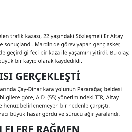
n trafik kazası, 22 yaşındaki Sözleşmeli Er Altay
le sonuçlandı. Mardin'de görev yapan genç asker,
eçirdiği feci bir kaza ile yaşamını yitirdi. Bu olay,
 büyük bir kayıp olarak kaydedildi.
ISI GERÇEKLEŞTI
alarında Çay-Dinar kara yolunun Pazarağaç beldesi
bilgilere göre, A.D. (55) yönetimindeki TIR, Altay
le henüz belirlenemeyen bir nedenle çarpıştı.
racı büyük hasar gördü ve sürücü ağır yaralandı.
LELERE RAĞMEN