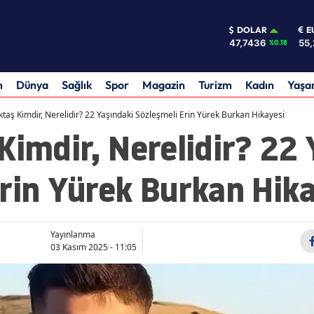
DOLAR
E
47,7436
55,
%0.18
m
Dünya
Sağlık
Spor
Magazin
Turizm
Kadın
Yaş
ktaş Kimdir, Nerelidir? 22 Yaşındaki Sözleşmeli Erin Yürek Burkan Hikayesi
Kimdir, Nerelidir? 22
rin Yürek Burkan Hika
Yayınlanma
03 Kasım 2025 - 11:05