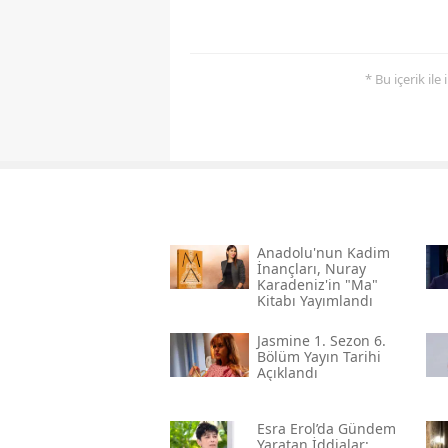
* Bu içerik ile
Anadolu'nun Kadim
İnançları, Nuray
Karadeniz'in "ma"
Kitabı Yayımlandı
Jasmine 1. Sezon 6.
Bölüm Yayın Tarihi
Açıklandı
Esra Erol’da Gündem
Yaratan İddialar: