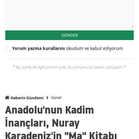
GÖNDER
Yorum yazma kurallarını
okudum ve kabul ediyorum
* Bu içerik ile ilgili yorum yok, ilk yorumu siz yazın, tartışalım *
Genel
Haberin Gündemi
Anadolu'nun Kadim
İnançları, Nuray
Karadeniz'in "Ma" Kitabı