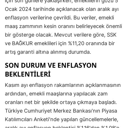
için son günlere yaklaşırken, emeklilerin gözü 5
Ocak 2024 tarihinde açıklanacak olan aralık ayı
enflasyon verilerine çevrildi. Bu veriler, emekli
maaş zammının kesin oranını belirleyecek önemli
bir gösterge olacak. Mevcut verilere göre, SSK
ve BAĞKUR emeklileri için %11,20 oranında bir
artış garanti altına alınmış durumda.
SON DURUM VE ENFLASYON
BEKLENTILERI
Kasım ayı enflasyon rakamlarının açıklanmasının
ardından, emekli maaşlarına yapılacak zam
oranları net bir şekilde ortaya çıkmaya başladı.
Türkiye Cumhuriyet Merkez Bankası'nın Piyasa
Katılımcıları Anketi'nde yapılan güncellemelerle,
aralık ayı enflasyon beklentisi %1,16'dan %1,08'e