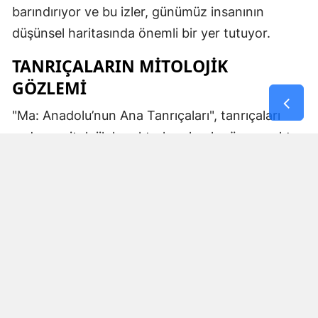
barındırıyor ve bu izler, günümüz insanının
düşünsel haritasında önemli bir yer tutuyor.
TANRIÇALARIN MITOLOJIK
GÖZLEMI
"Ma: Anadolu’nun Ana Tanrıçaları", tanrıçaları
sadece mitolojik karakterler olarak görmemekte.
Kibele’nin sağladığı bereket, Artemis’in ışığı,
Demeter’in yeraltı ritüelleri ve Gaia’nın yerküresi
saran etkisi; bu kitabın çerçevesinde toplumların
ruhsal ve kültürel gelişimlerini şekillendiren
unsurlar olarak ele alınıyor. Bu yaklaşım,
okuyucuya Anadolu’nun derin köklerine dair çok
yönlü bir bakış açısı kazandırıyor ve bu
tanrıçaların ruhsal kodlarının nasıl evrildiğini