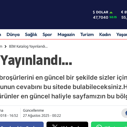
DOLAR
E
47,7040
55
%0.15
m
Dünya
Sağlık
Spor
Magazin
Turizm
Kadın
Yaş
m
BİM Katalog Yayınlandı...
Yayınlandı...
roşürlerini en güncel bir şekilde sizler içi
unun cevabını bu sitede bulabileceksiniz.H
rünler en güncel haliyle sayfamızın bu bölg
ma
Güncellenme
018 - 16:52
27 Ağustos 2025 - 00:22