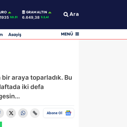
URO
GRAM ALTIN
Ara
,1935
6.649,38
%0.31
% 2,41
am
Asayiş
MENÜ
n bir araya toparladık. Bu
aftada iki defa
esin...
Abone Ol