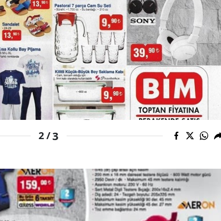
3
2 /