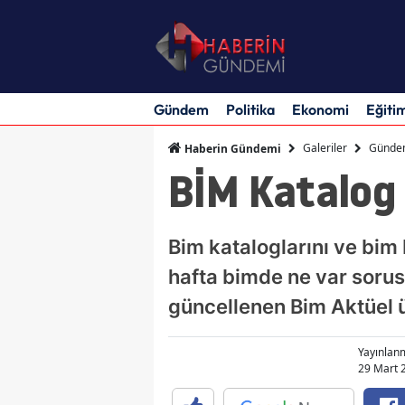
Gündem
Politika
Ekonomi
Eğiti
Galeriler
Günde
Haberin Gündemi
BİM Katalog 
Bim kataloglarını ve bim b
hafta bimde ne var sorus
güncellenen Bim Aktüel ü
Yayınlan
29 Mart 2