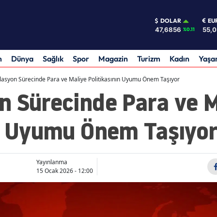
DOLAR
EU
47,6856
55,
%0.11
m
Dünya
Sağlık
Spor
Magazin
Turizm
Kadın
Yaş
lasyon Sürecinde Para ve Maliye Politikasının Uyumu Önem Taşıyor
n Sürecinde Para ve M
ın Uyumu Önem Taşıyo
Yayınlanma
15 Ocak 2026 - 12:00