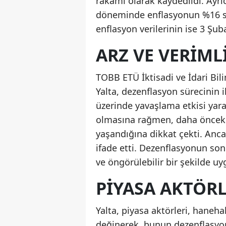
rakamı olarak kaydedildi. Ayr
döneminde enflasyonun %16 se
enflasyon verilerinin ise 3 Şub
ARZ VE VERIML
TOBB ETÜ İktisadi ve İdari Bili
Yalta, dezenflasyon sürecinin 
üzerinde yavaşlama etkisi yarat
olmasına rağmen, daha önceki 
yaşandığına dikkat çekti. Anca
ifade etti. Dezenflasyonun so
ve öngörülebilir bir şekilde u
PIYASA AKTÖR
Yalta, piyasa aktörleri, haneha
değinerek, bunun dezenflasyonu