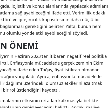
 gıda, lojistik ve konut alanlarında yapılacak adımları
tlama sağlayabileceğini ifade etti. Verimlilik odaklı
ktörü ve girişimcilik kapasitesinin daha güçlü bir
le bağlanması gerektiğini belirten Yalta, bunun hem
u olumlu yönde etkileyebileceğini söyledi.
IN ÖNEMI
iye'nin Haziran 2023'ten itibaren negatif reel politika
belirtti. Enflasyonla mücadelede gerçek zeminin Ekim
yacağını ifade eden Toğay, fiyat istikrarı olmadan
acağını vurguladı. Ayrıca, enflasyonla mücadelede
elir dağılımı üzerindeki olumsuz etkilerini azaltmak
 bir rol üstlendiğini kaydetti.
malarının etkisinin ortadan kalkmasıyla birlikte
 alanlarının genişleyeceğini belirtti. Ancak, maliye