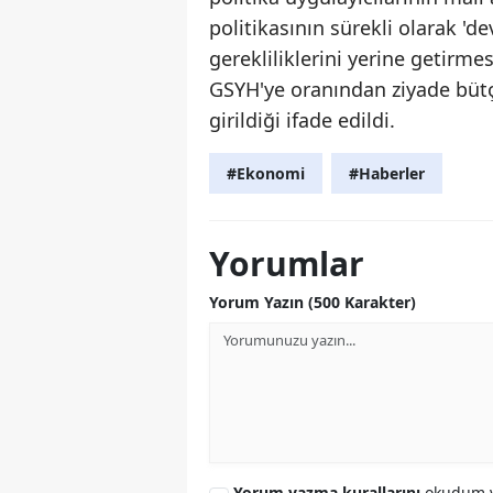
politikasının sürekli olarak 'd
gerekliliklerini yerine getirme
GSYH'ye oranından ziyade bütçe
girildiği ifade edildi.
#Ekonomi
#Haberler
Yorumlar
Yorum Yazın (500 Karakter)
Yorum yazma kurallarını
okudum v