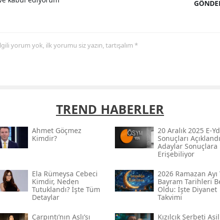
GÖNDE
 ilgili yorum yok, ilk yorumu siz yazın, tartışalım *
TREND HABERLER
Ahmet Göçmez
20 Aralık 2025 E-Yd
Kimdir?
Sonuçları Açıklandı
Adaylar Sonuçlara
Erişebiliyor
Ela Rümeysa Cebeci
2026 Ramazan Ayı 
Kimdir, Neden
Bayram Tarihleri Be
Tutuklandı? İşte Tüm
Oldu: İşte Diyanet
Detaylar
Takvimi
Çarpıntı’nın Aslı’sı
Kızılcık Şerbeti Asil