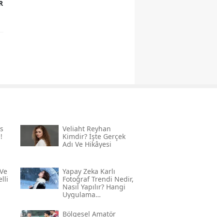
R
s
Veliaht Reyhan
!
Kimdir? İşte Gerçek
Adı Ve Hikâyesi
Ve
Yapay Zeka Karlı
lli
Fotoğraf Trendi Nedir,
Nasıl Yapılır? Hangi
Uygulama
Kullanılıyor? İşte
Adım Adım Rehber
Bölgesel Amatör