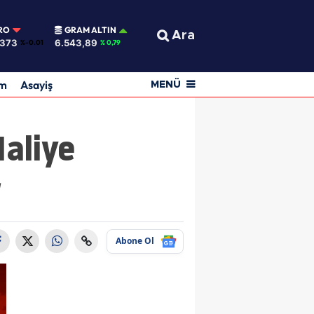
RO
GRAM ALTIN
Ara
0373
6.543,89
%-0.01
% 0,79
am
Asayiş
MENÜ
aliye
r
Abone Ol