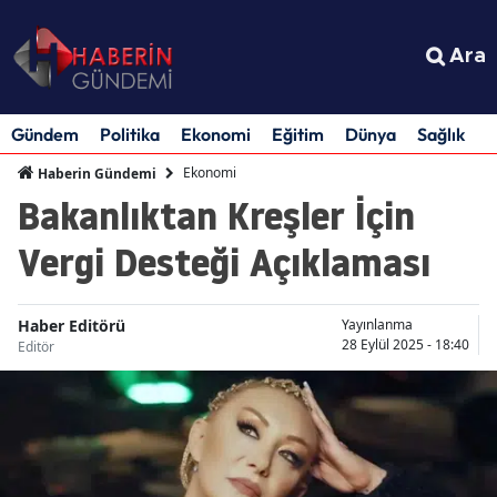
Ara
Gündem
Politika
Ekonomi
Eğitim
Dünya
Sağlık
S
Ekonomi
Haberin Gündemi
Bakanlıktan Kreşler İçin
Vergi Desteği Açıklaması
Haber Editörü
Yayınlanma
28 Eylül 2025 - 18:40
Editör