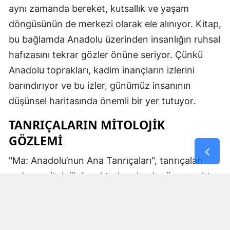
aynı zamanda bereket, kutsallık ve yaşam
döngüsünün de merkezi olarak ele alınıyor. Kitap,
bu bağlamda Anadolu üzerinden insanlığın ruhsal
hafızasını tekrar gözler önüne seriyor. Çünkü
Anadolu toprakları, kadim inançların izlerini
barındırıyor ve bu izler, günümüz insanının
düşünsel haritasında önemli bir yer tutuyor.
TANRIÇALARIN MITOLOJIK
GÖZLEMI
"Ma: Anadolu’nun Ana Tanrıçaları", tanrıçaları
sadece mitolojik karakterler olarak görmemekte.
Kibele’nin sağladığı bereket, Artemis’in ışığı,
Demeter’in yeraltı ritüelleri ve Gaia’nın yerküresi
saran etkisi; bu kitabın çerçevesinde toplumların