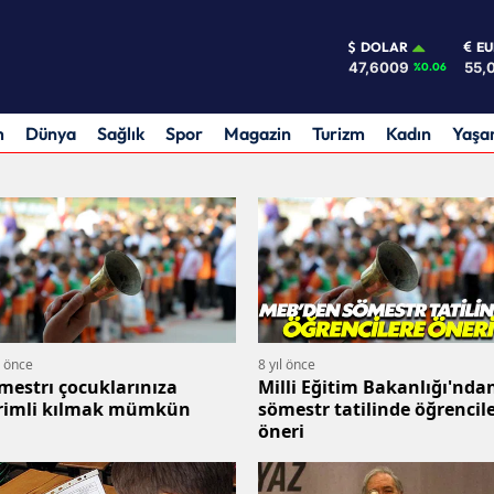
DOLAR
E
47,6009
55,
%0.06
m
Dünya
Sağlık
Spor
Magazin
Turizm
Kadın
Yaş
l önce
8 yıl önce
mestrı çocuklarınıza
Milli Eğitim Bakanlığı'nda
rimli kılmak mümkün
sömestr tatilinde öğrencil
öneri