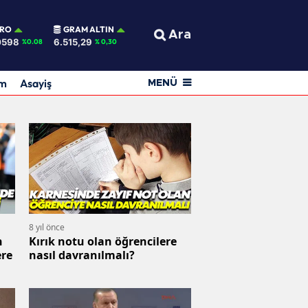
URO
GRAM ALTIN
Ara
0598
6.515,29
%0.08
% 0,30
am
Asayiş
MENÜ
8 yıl önce
n
Kırık notu olan öğrencilere
ere
nasıl davranılmalı?