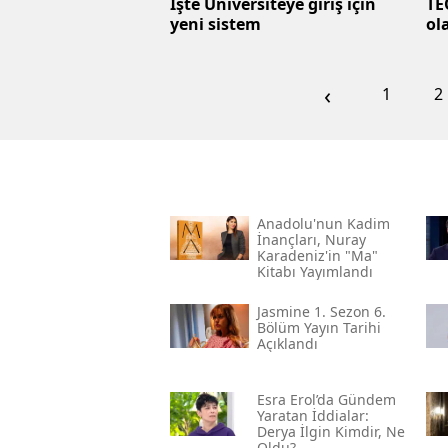
İşte Üniversiteye giriş için
TE
yeni sistem
ol
‹
1
2
Anadolu'nun Kadim
İnançları, Nuray
Karadeniz'in "ma"
Kitabı Yayımlandı
Jasmine 1. Sezon 6.
Bölüm Yayın Tarihi
Açıklandı
Esra Erol’da Gündem
Yaratan İddialar:
Derya İlgin Kimdir, Ne
Oldu?