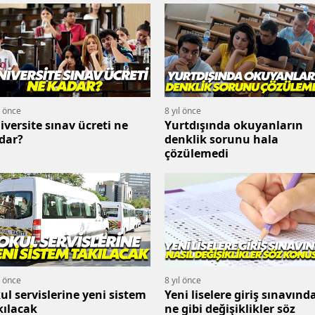
l önce
8 yıl önce
iversite sınav ücreti ne
Yurtdışında okuyanların
dar?
denklik sorunu hala
çözülemedi
l önce
8 yıl önce
ul servislerine yeni sistem
Yeni liselere giriş sınavınd
kılacak
ne gibi değişiklikler söz