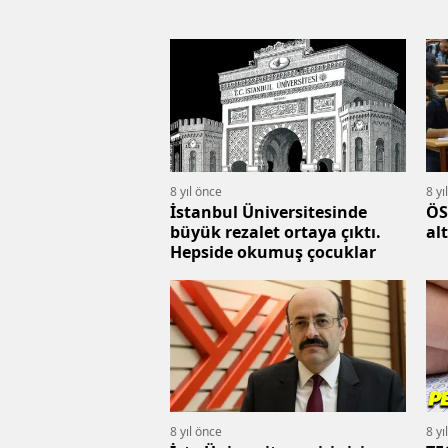
8 yıl önce
8 yı
İstanbul Üniversitesinde
ÖS
büyük rezalet ortaya çıktı.
al
Hepside okumuş çocuklar
8 yıl önce
8 yı