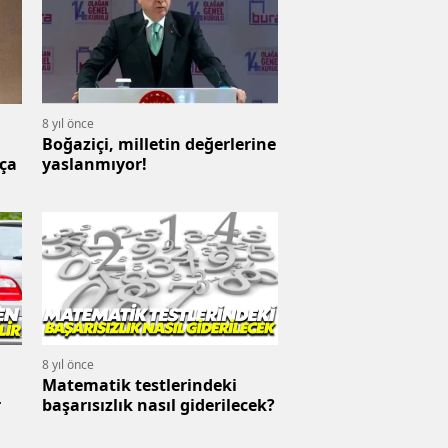
8 yıl önce
Boğaziçi, milletin değerlerine
ça
yaslanmıyor!
8 yıl önce
Matematik testlerindeki
r
başarısızlık nasıl giderilecek?