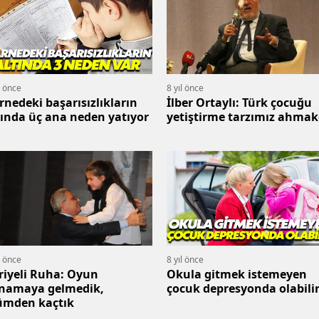
l önce
8 yıl önce
rnedeki başarısızlıkların
İlber Ortaylı: Türk çocuğu
tında üç ana neden yatıyor
yetiştirme tarzımız ahmak
l önce
8 yıl önce
riyeli Ruha: Oyun
Okula gitmek istemeyen
namaya gelmedik,
çocuk depresyonda olabili
ümden kaçtık