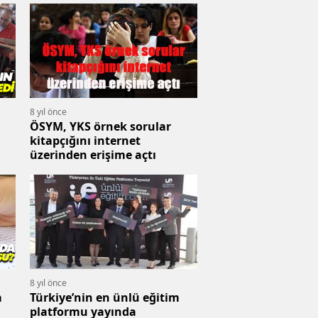
8 yıl önce
ÖSYM, YKS örnek sorular
kitapçığını internet
üzerinden erişime açtı
8 yıl önce
a
Türkiye’nin en ünlü eğitim
platformu yayında