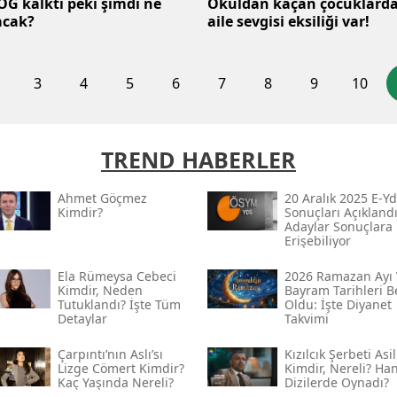
OG kalktı peki şimdi ne
Okuldan kaçan çocuklard
acak?
aile sevgisi eksiliği var!
3
4
5
6
7
8
9
10
TREND HABERLER
Ahmet Göçmez
20 Aralık 2025 E-Yd
Kimdir?
Sonuçları Açıklandı
Adaylar Sonuçlara
Erişebiliyor
Ela Rümeysa Cebeci
2026 Ramazan Ayı 
Kimdir, Neden
Bayram Tarihleri Be
Tutuklandı? İşte Tüm
Oldu: İşte Diyanet
Detaylar
Takvimi
Çarpıntı’nın Aslı’sı
Kızılcık Şerbeti Asil
Lizge Cömert Kimdir?
Kimdir, Nereli? Ha
Kaç Yaşında Nereli?
Dizilerde Oynadı?