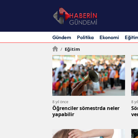
Gündem
Politika
Ekonomi
Eğiti
/
Eğitim
8 yıl önce
8 yı
Öğrenciler sömestrda neler
Sö
yapabilir
ve