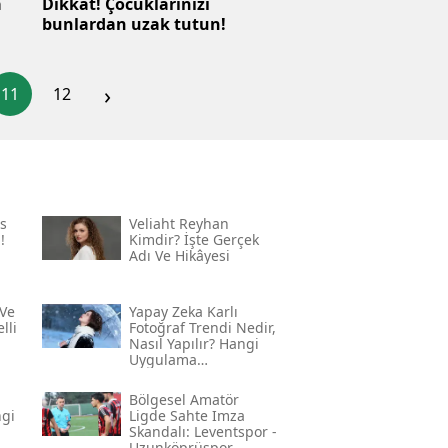
a
Dikkat! Çocuklarınızı
bunlardan uzak tutun!
›
11
12
s
Veliaht Reyhan
!
Kimdir? İşte Gerçek
Adı Ve Hikâyesi
Ve
Yapay Zeka Karlı
lli
Fotoğraf Trendi Nedir,
Nasıl Yapılır? Hangi
Uygulama
Kullanılıyor? İşte
Adım Adım Rehber
Bölgesel Amatör
ngi
Ligde Sahte Imza
Skandalı: Leventspor -
Uzunköprüspor