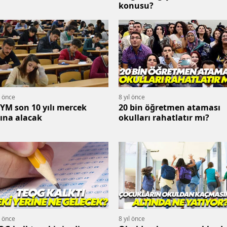
konusu?
l önce
8 yıl önce
YM son 10 yılı mercek
20 bin öğretmen ataması
tına alacak
okulları rahatlatır mı?
l önce
8 yıl önce