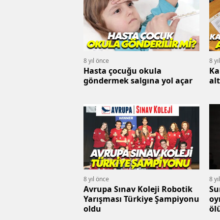
8 yıl önce
8 yı
Hasta çocuğu okula
Ka
göndermek salgına yol açar
al
8 yıl önce
8 yı
Avrupa Sınav Koleji Robotik
Su
Yarışması Türkiye Şampiyonu
oy
oldu
öl