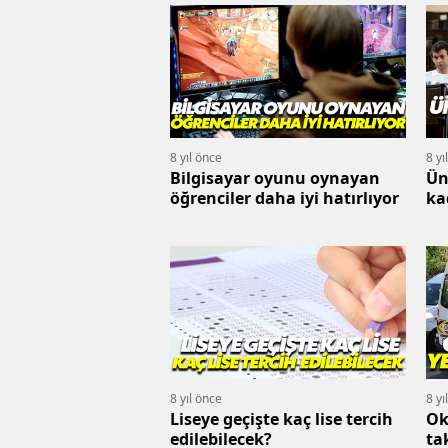
8 yıl önce
8 yı
Bilgisayar oyunu oynayan
Ün
öğrenciler daha iyi hatırlıyor
ka
8 yıl önce
8 yı
Liseye geçişte kaç lise tercih
Ok
edilebilecek?
ta