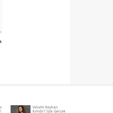
R
s
Veliaht Reyhan
!
Kimdir? İşte Gerçek