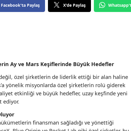
Facebook'ta Paylaş
X'de Paylaş
Whatsapp'
lerin Ay ve Mars Keşiflerinde Büyük Hedefler
eğil, özel şirketlerin de liderlik ettiği bir alan haline
s’a yönelik misyonlarda özel şirketlerin rolü giderek
maliyet etkinliği ve büyük hedefler, uzay keşfinde yeni
 ediyor.
Oluyor
 hükümetlerin finansman sağladığı ve yönettiği
aceX, Blue Origin ve Rocket Lab gibi özel şirketler, bu