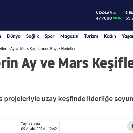
DOLAR
E
47,7060
55,
%0.16
m
Dünya
Sağlık
Spor
Magazin
Turizm
Kadın
Yaş
etlerin Ay ve Mars Keşiflerinde Büyük Hedefler
erin Ay ve Mars Keşif
s projeleriyle uzay keşfinde liderliğe soyun
Yayınlanma
09 Aralık 2024 - 12:42