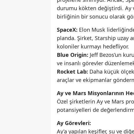
durumu kökten değiştirdi. Ay v
birliğinin bir sonucu olarak gö
SpaceX:
Elon Musk liderliğind
planda. Şirket, Starship uzay a
koloniler kurmayı hedefliyor.
Blue Origin:
Jeff Bezos’un kur
ve insanlı görevler düzenlemek
Rocket Lab:
Daha küçük ölçekl
araçlar ve ekipmanlar gönder
Ay ve Mars Misyonlarının Hed
Özel şirketlerin Ay ve Mars pro
potansiyelleri de değerlendirm
Ay Görevleri:
Ay’a yapılan keşifler, su ve di