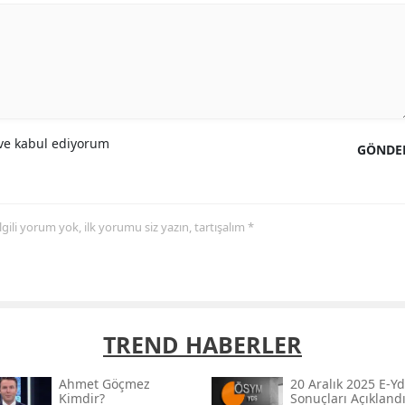
e kabul ediyorum
GÖNDE
 ilgili yorum yok, ilk yorumu siz yazın, tartışalım *
TREND HABERLER
Ahmet Göçmez
20 Aralık 2025 E-Yd
Kimdir?
Sonuçları Açıklandı