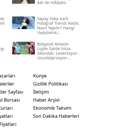
Adı Ve Hikâyesi
Ve
Yapay Zeka Karlı
lli
Fotoğraf Trendi Nedir,
Nasıl Yapılır? Hangi
Uygulama
Kullanılıyor? İşte
Adım Adım Rehber
Bölgesel Amatör
ngi
Ligde Sahte Imza
Skandalı: Leventspor -
Uzunköprüspor
Maçında Neler
Yaşandı?
azarları
Künye
leriler
Gizlilik Politikası
ler Sayfası
İletişim
ul Borsası
Haber Arşivi
urları
Ekonomik Takvim
yatları
Son Dakika Haberleri
Fiyatları