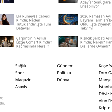
Adaylar Sonuçlara
Erişebiliyor
Ela Rümeysa Cebeci
2026 Ramazan Ayı 
Kimdir, Neden
Bayram Tarihleri Be
Tutuklandı? İşte Tüm
Oldu: İşte Diyanet
Detaylar
Takvimi
Çarpıntı’nın Aslı’sı
Kızılcık Şerbeti Asil
Lizge Cömert Kimdir?
Kimdir, Nereli? Ha
Kaç Yaşında Nereli?
Dizilerde Oynadı?
Sağlık
Gündem
Köşe Y
Spor
Politika
Foto Ga
Magazin
Dünya
Manşet
Asayiş
İstanb
Döviz K
er,
Altın Fi
dır.
Kripto 