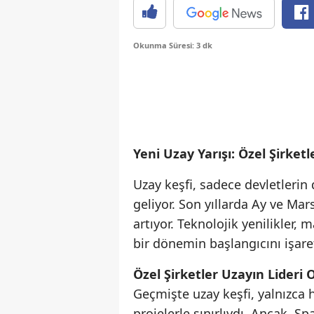
Okunma Süresi: 3 dk
Yeni Uzay Yarışı: Özel Şirket
Uzay keşfi, sadece devletlerin d
geliyor. Son yıllarda Ay ve Mar
artıyor. Teknolojik yenilikler, 
bir dönemin başlangıcını işaret
Özel Şirketler Uzayın Lideri 
Geçmişte uzay keşfi, yalnızca
projelerle sınırlıydı. Ancak, Sp