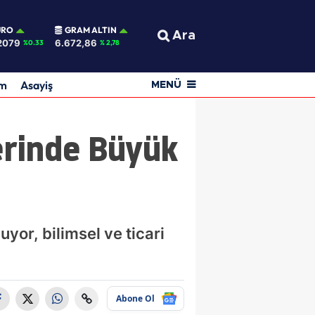
URO
GRAM ALTIN
Ara
2079
6.672,86
%0.33
% 2,78
am
Asayiş
MENÜ
lerinde Büyük
uyor, bilimsel ve ticari
Abone Ol