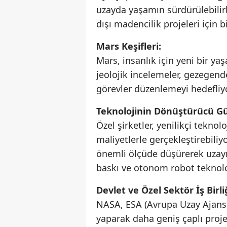
uzayda yaşamın sürdürülebilirl
dışı madencilik projeleri için bi
Mars Keşifleri:
Mars, insanlık için yeni bir y
jeolojik incelemeler, gezegend
görevler düzenlemeyi hedefliyo
Teknolojinin Dönüştürücü G
Özel şirketler, yenilikçi tekno
maliyetlerle gerçekleştirebiliyor
önemli ölçüde düşürerek uzayı d
baskı ve otonom robot teknoloji
Devlet ve Özel Sektör İş Birli
NASA, ESA (Avrupa Uzay Ajansı) g
yaparak daha geniş çaplı proje