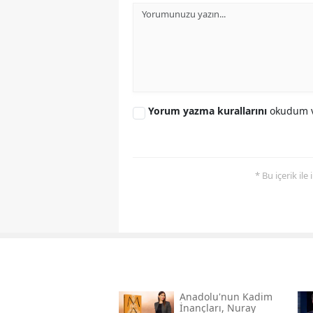
Yorum yazma kurallarını
okudum v
* Bu içerik ile
Anadolu'nun Kadim
İnançları, Nuray