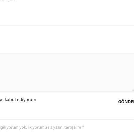
e kabul ediyorum
GÖNDE
 ilgili yorum yok, ilk yorumu siz yazın, tartışalım *