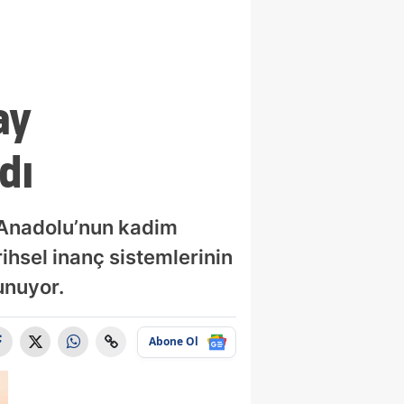
ay
dı
, Anadolu’nun kadim
rihsel inanç sistemlerinin
unuyor.
Abone Ol