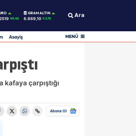
URO
GRAM ALTIN
Ara
2519
6.669,10
%0.42
% 2,72
am
Asayiş
MENÜ
arpıştı
afa kafaya çarpıştığı
Abone Ol