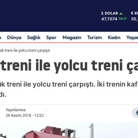
DOLAR
E
47,7074
55,
%0.17
m
Dünya
Sağlık
Spor
Magazin
Turizm
Kadın
Yaş
ük treni ile yolcu treni çarpıştı
treni ile yolcu treni ç
k treni ile yolcu treni çarpıştı. İki trenin k
ı.
Yayınlanma
26 Kasım 2018 - 12:52