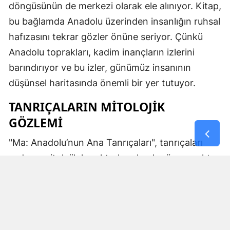
döngüsünün de merkezi olarak ele alınıyor. Kitap,
bu bağlamda Anadolu üzerinden insanlığın ruhsal
hafızasını tekrar gözler önüne seriyor. Çünkü
Anadolu toprakları, kadim inançların izlerini
barındırıyor ve bu izler, günümüz insanının
düşünsel haritasında önemli bir yer tutuyor.
TANRIÇALARIN MITOLOJIK
GÖZLEMI
"Ma: Anadolu’nun Ana Tanrıçaları", tanrıçaları
sadece mitolojik karakterler olarak görmemekte.
Kibele’nin sağladığı bereket, Artemis’in ışığı,
Demeter’in yeraltı ritüelleri ve Gaia’nın yerküresi
saran etkisi; bu kitabın çerçevesinde toplumların
ruhsal ve kültürel gelişimlerini şekillendiren