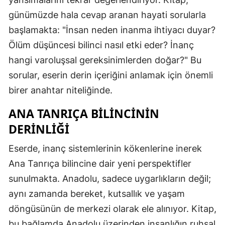
günümüzde hala cevap aranan hayati sorularla
başlamakta: "İnsan neden inanma ihtiyacı duyar?
Ölüm düşüncesi bilinci nasıl etki eder? İnanç
hangi varoluşsal gereksinimlerden doğar?" Bu
sorular, eserin derin içeriğini anlamak için önemli
birer anahtar niteliğinde.
ANA TANRIÇA BILINCININ
DERINLIĞI
Eserde, inanç sistemlerinin kökenlerine inerek
Ana Tanrıça bilincine dair yeni perspektifler
sunulmakta. Anadolu, sadece uygarlıkların değil;
aynı zamanda bereket, kutsallık ve yaşam
döngüsünün de merkezi olarak ele alınıyor. Kitap,
bu bağlamda Anadolu üzerinden insanlığın ruhsal