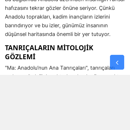
hafızasını tekrar gözler önüne seriyor. Çünkü
Anadolu toprakları, kadim inançların izlerini
barındırıyor ve bu izler, günümüz insanının
düşünsel haritasında önemli bir yer tutuyor.
TANRIÇALARIN MITOLOJIK
GÖZLEMI
"Ma: Anadolu’nun Ana Tanrıçaları", tanrıçaları
sadece mitolojik karakterler olarak görmemekte.
Kibele’nin sağladığı bereket, Artemis’in ışığı,
Demeter’in yeraltı ritüelleri ve Gaia’nın yerküresi
saran etkisi; bu kitabın çerçevesinde toplumların
ruhsal ve kültürel gelişimlerini şekillendiren
unsurlar olarak ele alınıyor. Bu yaklaşım,
okuyucuya Anadolu’nun derin köklerine dair çok