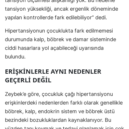
tansiyon ölçülmesi alışkanlığı yok. Bu nedenle
tansiyon yüksekliği, ancak ergenlik döneminde
yapılan kontrollerde fark edilebiliyor” dedi.
Hipertansiyonun çocuklukta fark edilmemesi
durumunda kalp, böbrek ve damar sisteminde
ciddi hasarlara yol açabileceği uyarısında
bulundu.
ERIŞKINLERLE AYNI NEDENLER
GEÇERLI DEĞIL
Zeybek’e göre, çocukluk çağı hipertansiyonu
erişkinlerdeki nedenlerden farklı olarak genellikle
böbrek, kalp, endokrin sistem ve böbrek üstü
bezindeki bozukluklardan kaynaklanıyor. Bu
yüzden tanı koymak ve tedavi planlamak için çok