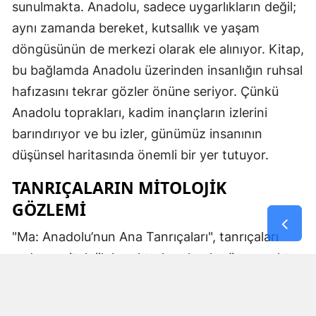
sunulmakta. Anadolu, sadece uygarlıkların değil;
aynı zamanda bereket, kutsallık ve yaşam
döngüsünün de merkezi olarak ele alınıyor. Kitap,
bu bağlamda Anadolu üzerinden insanlığın ruhsal
hafızasını tekrar gözler önüne seriyor. Çünkü
Anadolu toprakları, kadim inançların izlerini
barındırıyor ve bu izler, günümüz insanının
düşünsel haritasında önemli bir yer tutuyor.
TANRIÇALARIN MITOLOJIK
GÖZLEMI
"Ma: Anadolu’nun Ana Tanrıçaları", tanrıçaları
sadece mitolojik karakterler olarak görmemekte.
Kibele’nin sağladığı bereket, Artemis’in ışığı,
Demeter’in yeraltı ritüelleri ve Gaia’nın yerküresi