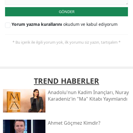
GÖNDER
Yorum yazma kurallarını
okudum ve kabul ediyorum
* Bu içerik ile ilgili yorum yok, ilk yorumu siz yazın, tartışalım *
TREND HABERLER
Anadolu'nun Kadim İnançları, Nuray
Karadeniz'in "ma" Kitabı Yayımlandı
Ahmet Göçmez Kimdir?