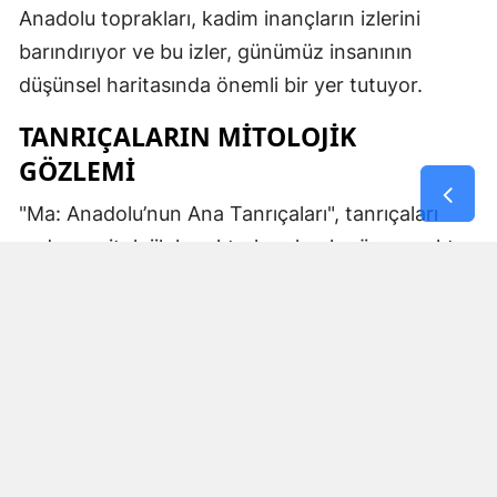
Anadolu toprakları, kadim inançların izlerini
barındırıyor ve bu izler, günümüz insanının
düşünsel haritasında önemli bir yer tutuyor.
TANRIÇALARIN MITOLOJIK
GÖZLEMI
"Ma: Anadolu’nun Ana Tanrıçaları", tanrıçaları
sadece mitolojik karakterler olarak görmemekte.
Kibele’nin sağladığı bereket, Artemis’in ışığı,
Demeter’in yeraltı ritüelleri ve Gaia’nın yerküresi
saran etkisi; bu kitabın çerçevesinde toplumların
ruhsal ve kültürel gelişimlerini şekillendiren
unsurlar olarak ele alınıyor. Bu yaklaşım,
okuyucuya Anadolu’nun derin köklerine dair çok
yönlü bir bakış açısı kazandırıyor ve bu