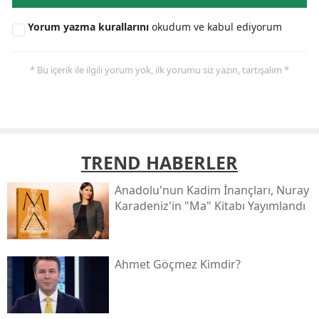
Yorum yazma kurallarını
okudum ve kabul ediyorum
* Bu içerik ile ilgili yorum yok, ilk yorumu siz yazın, tartışalım *
TREND HABERLER
Anadolu'nun Kadim İnançları, Nuray
Karadeniz'in "ma" Kitabı Yayımlandı
Ahmet Göçmez Kimdir?