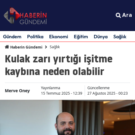
Ara
Gündem
Politika
Ekonomi
Eğitim
Dünya
Sağlık
S
Sağlık
Haberin Gündemi
Kulak zarı yırtığı işitme
kaybına neden olabilir
Yayınlanma
Güncellenme
Merve Oney
15 Temmuz 2025 - 12:39
27 Ağustos 2025 - 00:23