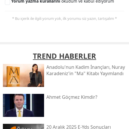
Yorum yazma kurallarını
okudum ve kabul ediyorum
* Bu içerik ile ilgili yorum yok, ilk yorumu siz yazın, tartışalım *
TREND HABERLER
Anadolu'nun Kadim İnançları, Nuray
Karadeniz'in "ma" Kitabı Yayımlandı
Ahmet Göçmez Kimdir?
20 Aralık 2025 E-Yds Sonuçları