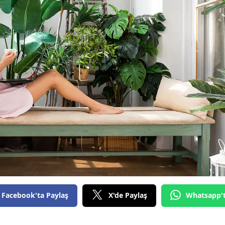
Facebook'ta Paylaş
X'de Paylaş
Whatsapp'