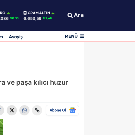
URO
GRAM ALTIN
Ara
2086
6.653,59
%0.33
% 2,48
am
Asayiş
MENÜ
era ve paşa kılıcı huzur
Abone Ol