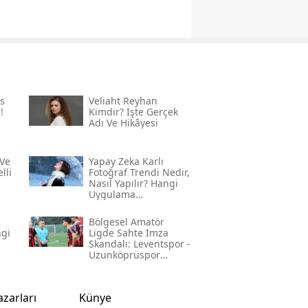
s
Veliaht Reyhan
!
Kimdir? İşte Gerçek
Adı Ve Hikâyesi
Ve
Yapay Zeka Karlı
lli
Fotoğraf Trendi Nedir,
Nasıl Yapılır? Hangi
Uygulama
Kullanılıyor? İşte
Adım Adım Rehber
Bölgesel Amatör
ngi
Ligde Sahte Imza
Skandalı: Leventspor -
Uzunköprüspor
Maçında Neler
Yaşandı?
azarları
Künye