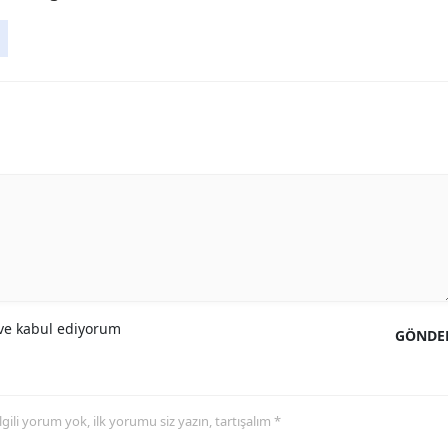
e kabul ediyorum
GÖNDE
 ilgili yorum yok, ilk yorumu siz yazın, tartışalım *