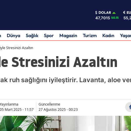
DOLAR
E
47,7015
55,
%0.15
m
Dünya
Sağlık
Spor
Magazin
Turizm
Kadın
Yaş
iyle Stresinizi Azaltın
le Stresinizi Azaltın
rak ruh sağlığını iyileştirir. Lavanta, aloe v
Yayınlanma
Güncellenme
05 Mart 2025 - 11:57
27 Ağustos 2025 - 00:23