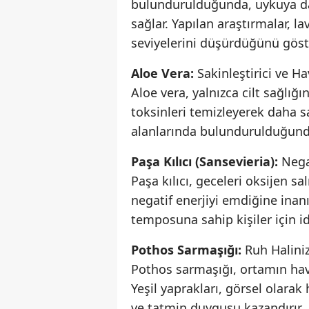
bulundurulduğunda, uykuya dal
sağlar. Yapılan araştırmalar, l
seviyelerini düşürdüğünü göste
Aloe Vera:
Sakinleştirici ve Ha
Aloe vera, yalnızca cilt sağlığ
toksinleri temizleyerek daha sa
alanlarında bulundurulduğunda,
Paşa Kılıcı (Sansevieria):
Nega
Paşa kılıcı, geceleri oksijen sa
negatif enerjiyi emdiğine ina
temposuna sahip kişiler için id
Pothos Sarmaşığı:
Ruh Haliniz
Pothos sarmaşığı, ortamın hava
Yeşil yaprakları, görsel olarak
ve tatmin duygusu kazandırır.