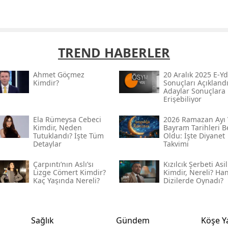
TREND HABERLER
Ahmet Göçmez
20 Aralık 2025 E-Yd
Kimdir?
Sonuçları Açıklandı
Adaylar Sonuçlara
Erişebiliyor
Ela Rümeysa Cebeci
2026 Ramazan Ayı 
Kimdir, Neden
Bayram Tarihleri Be
Tutuklandı? İşte Tüm
Oldu: İşte Diyanet
Detaylar
Takvimi
Çarpıntı’nın Aslı’sı
Kızılcık Şerbeti Asil
Lizge Cömert Kimdir?
Kimdir, Nereli? Ha
Kaç Yaşında Nereli?
Dizilerde Oynadı?
Sağlık
Gündem
Köşe Y