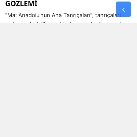
GÖZLEMI
"Ma: Anadolu’nun Ana Tanrıçaları", tanrıçaları
sadece mitolojik karakterler olarak görmemekte.
Kibele’nin sağladığı bereket, Artemis’in ışığı,
Demeter’in yeraltı ritüelleri ve Gaia’nın yerküresi
saran etkisi; bu kitabın çerçevesinde toplumların
ruhsal ve kültürel gelişimlerini şekillendiren
unsurlar olarak ele alınıyor. Bu yaklaşım,
okuyucuya Anadolu’nun derin köklerine dair çok
yönlü bir bakış açısı kazandırıyor ve bu
tanrıçaların ruhsal kodlarının nasıl evrildiğini
anlamalarına yardımcı oluyor.
MA KAVRAMI VE ANLAMI
Eser, okuyucuyu sonunda kadim dillerde "kadın"