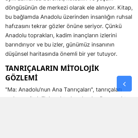
döngüsünün de merkezi olarak ele alınıyor. Kitap,
bu bağlamda Anadolu üzerinden insanlığın ruhsal
hafızasını tekrar gözler önüne seriyor. Çünkü
Anadolu toprakları, kadim inançların izlerini
barındırıyor ve bu izler, günümüz insanının
düşünsel haritasında önemli bir yer tutuyor.
TANRIÇALARIN MITOLOJIK
GÖZLEMI
"Ma: Anadolu’nun Ana Tanrıçaları", tanrıçaları
sadece mitolojik karakterler olarak görmemekte.
Kibele’nin sağladığı bereket, Artemis’in ışığı,
Demeter’in yeraltı ritüelleri ve Gaia’nın yerküresi
saran etkisi; bu kitabın çerçevesinde toplumların
ruhsal ve kültürel gelişimlerini şekillendiren