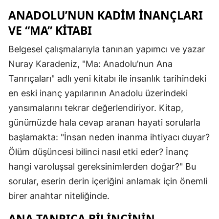
ANADOLU’NUN KADIM İNANÇLARI
VE “MA” KITABI
Belgesel çalışmalarıyla tanınan yapımcı ve yazar
Nuray Karadeniz, "Ma: Anadolu’nun Ana
Tanrıçaları" adlı yeni kitabı ile insanlık tarihindeki
en eski inanç yapılarının Anadolu üzerindeki
yansımalarını tekrar değerlendiriyor. Kitap,
günümüzde hala cevap aranan hayati sorularla
başlamakta: "İnsan neden inanma ihtiyacı duyar?
Ölüm düşüncesi bilinci nasıl etki eder? İnanç
hangi varoluşsal gereksinimlerden doğar?" Bu
sorular, eserin derin içeriğini anlamak için önemli
birer anahtar niteliğinde.
ANA TANRIÇA BILINCININ