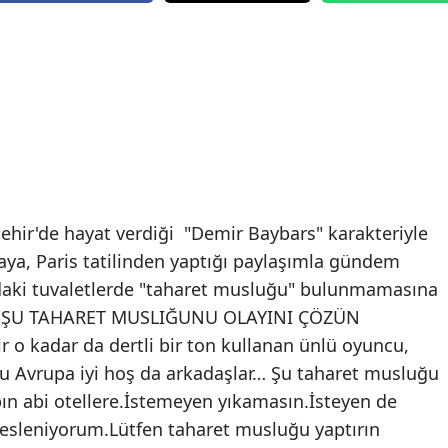
 Şehir'de hayat verdiği "Demir Baybars" karakteriyle
a, Paris tatilinden yaptığı paylaşımla gündem
daki tuvaletlerde "taharet musluğu" bulunmamasına
ti."ŞU TAHARET MUSLIĞUNU OLAYINI ÇÖZÜN
r o kadar da dertli bir ton kullanan ünlü oyuncu,
 bu Avrupa iyi hoş da arkadaşlar… Şu taharet musluğu
pın abi otellere.İstemeyen yıkamasın.İsteyen de
sesleniyorum.Lütfen taharet musluğu yaptırın