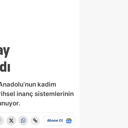
ay
dı
, Anadolu’nun kadim
rihsel inanç sistemlerinin
unuyor.
Abone Ol