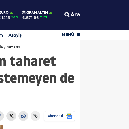
EURO
GRAM ALTIN
Ara
,1418
6.571,96
%0.2
% 1,17
am
Asayiş
MENÜ
 de yıkamasın"
ın taharet
 istemeyen de
Abone Ol