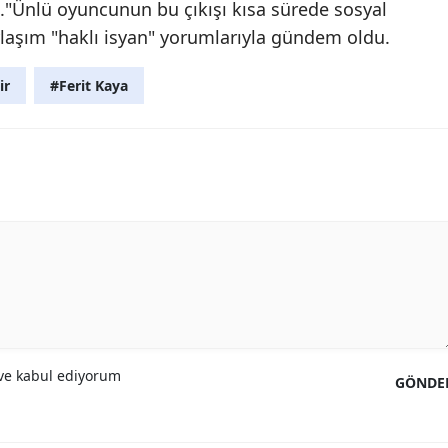
e."Ünlü oyuncunun bu çıkışı kısa sürede sosyal
aşım "haklı isyan" yorumlarıyla gündem oldu.
ir
#Ferit Kaya
e kabul ediyorum
GÖNDE