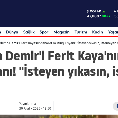
DOLAR
47,6007
55
%0.04
m
Dünya
Sağlık
Spor
Magazin
Turizm
Kadın
Yaş
hir'in Demir'i Ferit Kaya'nın taharet musluğu isyanı! "İsteyen yıkasın, istemeyen
n Demir'i Ferit Kaya'n
nı! "İsteyen yıkasın,
Yayınlanma
30 Aralık 2025 - 18:50