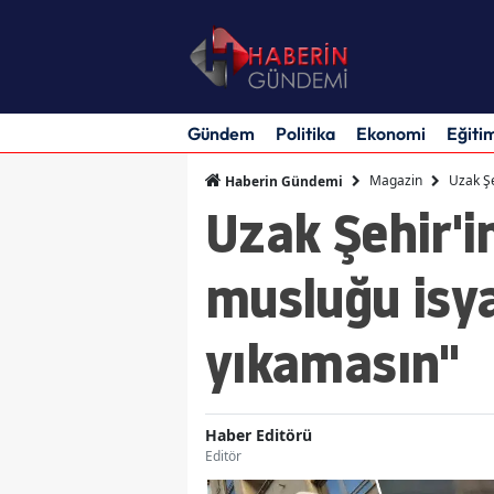
Gündem
Politika
Ekonomi
Eğiti
Magazin
Uzak Şe
Haberin Gündemi
Uzak Şehir'i
musluğu isya
yıkamasın"
Haber Editörü
Editör