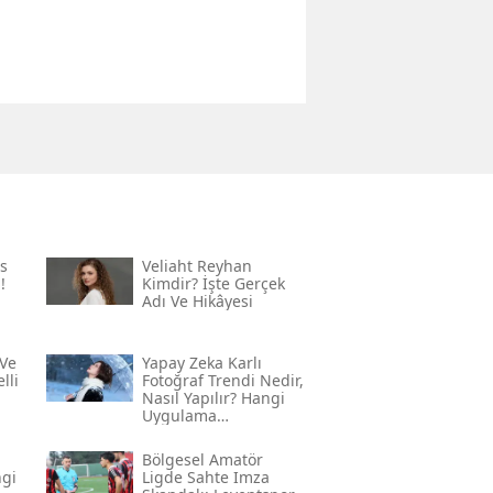
s
Veliaht Reyhan
!
Kimdir? İşte Gerçek
Adı Ve Hikâyesi
Ve
Yapay Zeka Karlı
lli
Fotoğraf Trendi Nedir,
Nasıl Yapılır? Hangi
Uygulama
Kullanılıyor? İşte
Adım Adım Rehber
Bölgesel Amatör
ngi
Ligde Sahte Imza