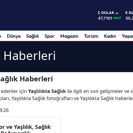
DOLAR
E
47,7101
55,
%0.17
m
Dünya
Sağlık
Spor
Magazin
Turizm
Kadın
Yaş
k Haberleri
Sağlık Haberleri
 edenler için
Yaşlılıkta Sağlık
ile ilgili en son gelişmeler ve 
ları, Yaşlılıkta Sağlık fotoğrafları ve Yaşlılıkta Sağlık haberle
4:26
or ve Yaşlılık, Sağlık