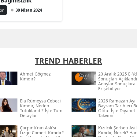
 Bağımsızlık
or
30 Nisan 2024
TREND HABERLER
Ahmet Göçmez
20 Aralık 2025 E-Yd
Kimdir?
Sonuçları Açıklandı
Adaylar Sonuçlara
Erişebiliyor
Ela Rümeysa Cebeci
2026 Ramazan Ayı 
Kimdir, Neden
Bayram Tarihleri Be
Tutuklandı? İşte Tüm
Oldu: İşte Diyanet
Detaylar
Takvimi
Çarpıntı’nın Aslı’sı
Kızılcık Şerbeti Asil
Lizge Cömert Kimdir?
Kimdir, Nereli? Ha