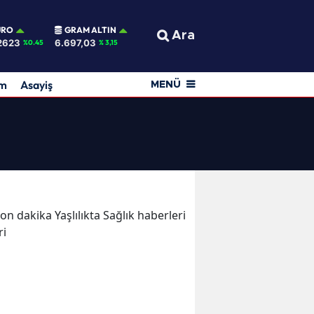
URO
GRAM ALTIN
Ara
2623
6.697,03
%0.45
% 3,15
am
Asayiş
MENÜ
son dakika Yaşlılıkta Sağlık haberleri
ri