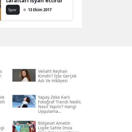
taraftarı isyan ettirdi
Spor
13 Ekim 2017
s
Veliaht Reyhan
!
Kimdir? İşte Gerçek
Adı Ve Hikâyesi
Ve
Yapay Zeka Karlı
lli
Fotoğraf Trendi Nedir,
Nasıl Yapılır? Hangi
Uygulama
Kullanılıyor? İşte
Adım Adım Rehber
Bölgesel Amatör
ngi
Ligde Sahte Imza