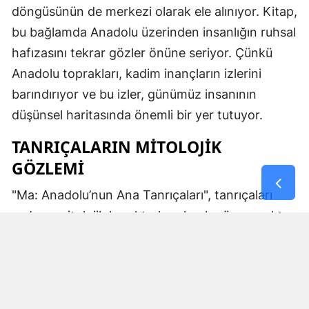
döngüsünün de merkezi olarak ele alınıyor. Kitap,
bu bağlamda Anadolu üzerinden insanlığın ruhsal
hafızasını tekrar gözler önüne seriyor. Çünkü
Anadolu toprakları, kadim inançların izlerini
barındırıyor ve bu izler, günümüz insanının
düşünsel haritasında önemli bir yer tutuyor.
TANRIÇALARIN MITOLOJIK
GÖZLEMI
"Ma: Anadolu’nun Ana Tanrıçaları", tanrıçaları
sadece mitolojik karakterler olarak görmemekte.
Kibele’nin sağladığı bereket, Artemis’in ışığı,
Demeter’in yeraltı ritüelleri ve Gaia’nın yerküresi
saran etkisi; bu kitabın çerçevesinde toplumların
ruhsal ve kültürel gelişimlerini şekillendiren