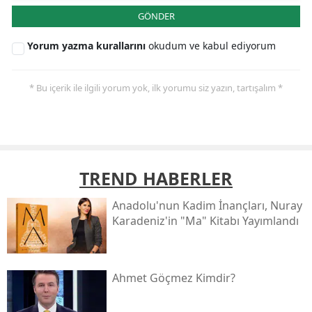
GÖNDER
Yorum yazma kurallarını
okudum ve kabul ediyorum
* Bu içerik ile ilgili yorum yok, ilk yorumu siz yazın, tartışalım *
TREND HABERLER
Anadolu'nun Kadim İnançları, Nuray
Karadeniz'in "ma" Kitabı Yayımlandı
Ahmet Göçmez Kimdir?