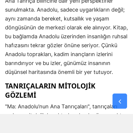
Ana Tanrıça bilincine dair yeni perspektifler
sunulmakta. Anadolu, sadece uygarlıkların değil;
aynı zamanda bereket, kutsallık ve yaşam
döngüsünün de merkezi olarak ele alınıyor. Kitap,
bu bağlamda Anadolu üzerinden insanlığın ruhsal
hafızasını tekrar gözler önüne seriyor. Çünkü
Anadolu toprakları, kadim inançların izlerini
barındırıyor ve bu izler, günümüz insanının
düşünsel haritasında önemli bir yer tutuyor.
TANRIÇALARIN MITOLOJIK
GÖZLEMI
"Ma: Anadolu’nun Ana Tanrıçaları", tanrıçaları
sadece mitolojik karakterler olarak görmemekte.
Kibele’nin sağladığı bereket, Artemis’in ışığı,