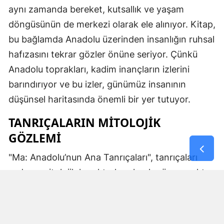
aynı zamanda bereket, kutsallık ve yaşam
döngüsünün de merkezi olarak ele alınıyor. Kitap,
bu bağlamda Anadolu üzerinden insanlığın ruhsal
hafızasını tekrar gözler önüne seriyor. Çünkü
Anadolu toprakları, kadim inançların izlerini
barındırıyor ve bu izler, günümüz insanının
düşünsel haritasında önemli bir yer tutuyor.
TANRIÇALARIN MITOLOJIK
GÖZLEMI
"Ma: Anadolu’nun Ana Tanrıçaları", tanrıçaları
sadece mitolojik karakterler olarak görmemekte.
Kibele’nin sağladığı bereket, Artemis’in ışığı,
Demeter’in yeraltı ritüelleri ve Gaia’nın yerküresi
saran etkisi; bu kitabın çerçevesinde toplumların