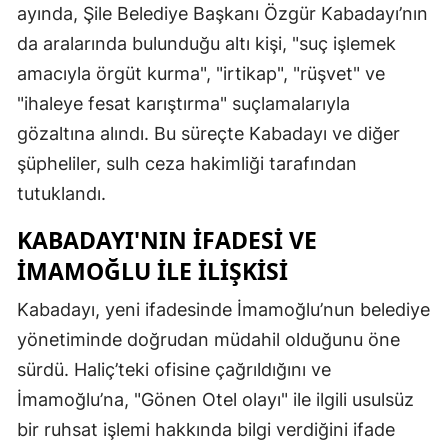
ayında, Şile Belediye Başkanı Özgür Kabadayı’nın
da aralarında bulunduğu altı kişi, "suç işlemek
amacıyla örgüt kurma", "irtikap", "rüşvet" ve
"ihaleye fesat karıştırma" suçlamalarıyla
gözaltına alındı. Bu süreçte Kabadayı ve diğer
şüpheliler, sulh ceza hakimliği tarafından
tutuklandı.
KABADAYI'NIN İFADESI VE
İMAMOĞLU ILE İLIŞKISI
Kabadayı, yeni ifadesinde İmamoğlu’nun belediye
yönetiminde doğrudan müdahil olduğunu öne
sürdü. Haliç’teki ofisine çağrıldığını ve
İmamoğlu’na, "Gönen Otel olayı" ile ilgili usulsüz
bir ruhsat işlemi hakkında bilgi verdiğini ifade