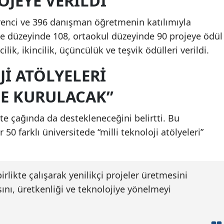
OJEYE VERILDI
ğrenci ve 396 danışman öğretmenin katılımıyla
se düzeyinde 108, ortaokul düzeyinde 90 projeye ödül
ilik, ikincilik, üçüncülük ve teşvik ödülleri verildi.
JI ATÖLYELERI
DE KURULACAK”
ite çağında da destekleneceğini belirtti. Bu
0 farklı üniversitede “milli teknoloji atölyeleri”
birlikte çalışarak yenilikçi projeler üretmesini
ını, üretkenliği ve teknolojiye yönelmeyi