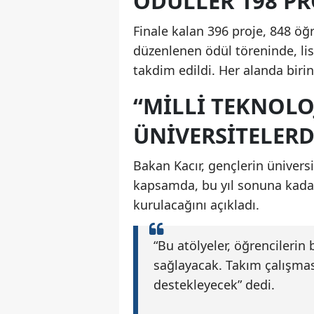
ÖDÜLLER 198 PR
Finale kalan 396 proje, 848 ö
düzenlenen ödül töreninde, li
takdim edildi. Her alanda birinc
“MILLI TEKNOLO
ÜNIVERSITELER
Bakan Kacır, gençlerin ünivers
kapsamda, bu yıl sonuna kadar 5
kurulacağını açıkladı.
“Bu atölyeler, öğrencilerin 
sağlayacak. Takım çalışmas
destekleyecek” dedi.