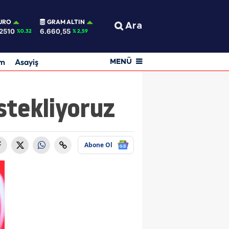
URO
GRAM ALTIN
Ara
2510
6.660,55
%0.32
% 2,59
am
Asayiş
MENÜ
estekliyoruz
Abone Ol