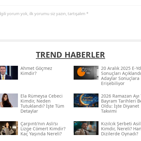
 ilgili yorum yok, ilk yorumu siz yazın, tartışalım *
TREND HABERLER
Ahmet Göçmez
20 Aralık 2025 E-Yd
Kimdir?
Sonuçları Açıklandı
Adaylar Sonuçlara
Erişebiliyor
Ela Rümeysa Cebeci
2026 Ramazan Ayı 
Kimdir, Neden
Bayram Tarihleri Be
Tutuklandı? İşte Tüm
Oldu: İşte Diyanet
Detaylar
Takvimi
Çarpıntı’nın Aslı’sı
Kızılcık Şerbeti Asil
Lizge Cömert Kimdir?
Kimdir, Nereli? Ha
Kaç Yaşında Nereli?
Dizilerde Oynadı?