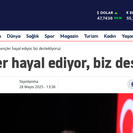
DOLAR
E
47,7436
55,
%0.18
m
Dünya
Sağlık
Spor
Magazin
Turizm
Kadın
Yaş
Gençler hayal ediyor, biz destekliyoruz
er hayal ediyor, biz d
Yayınlanma
28 Mayıs 2025 - 13:36