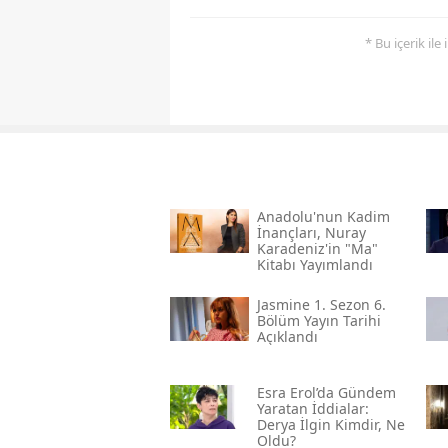
* Bu içerik ile
Anadolu'nun Kadim
İnançları, Nuray
Karadeniz'in "ma"
Kitabı Yayımlandı
Jasmine 1. Sezon 6.
Bölüm Yayın Tarihi
Açıklandı
Esra Erol’da Gündem
Yaratan İddialar:
Derya İlgin Kimdir, Ne
Oldu?