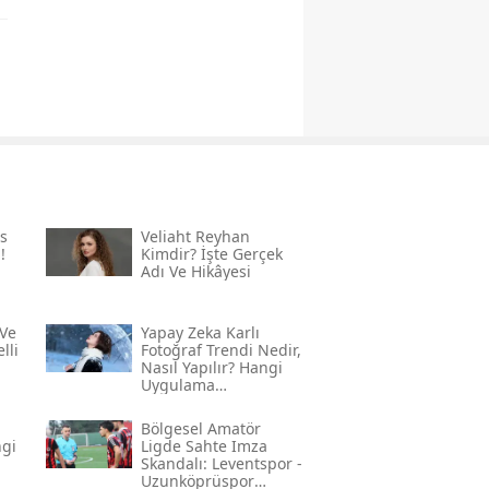
s
Veliaht Reyhan
!
Kimdir? İşte Gerçek
Adı Ve Hikâyesi
Ve
Yapay Zeka Karlı
lli
Fotoğraf Trendi Nedir,
Nasıl Yapılır? Hangi
Uygulama
Kullanılıyor? İşte
Adım Adım Rehber
Bölgesel Amatör
ngi
Ligde Sahte Imza
Skandalı: Leventspor -
Uzunköprüspor