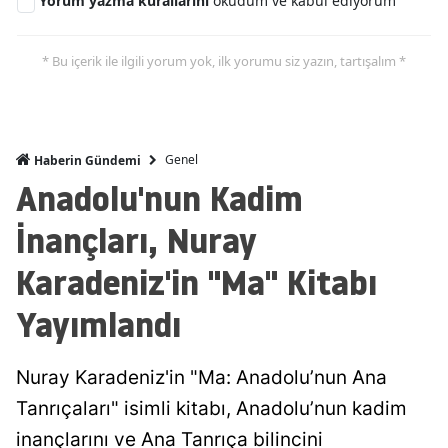
Yorum yazma kurallarını
okudum ve kabul ediyorum
* Bu içerik ile ilgili yorum yok, ilk yorumu siz yazın, tartışalım *
Genel
Haberin Gündemi
Anadolu'nun Kadim
İnançları, Nuray
Karadeniz'in "Ma" Kitabı
Yayımlandı
Nuray Karadeniz'in "Ma: Anadolu’nun Ana
Tanrıçaları" isimli kitabı, Anadolu’nun kadim
inançlarını ve Ana Tanrıça bilincini