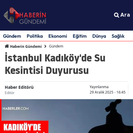
Ara
Gündem
Politika
Ekonomi
Eğitim
Dünya
Sağlık
S
Gündem
Haberin Gündemi
İstanbul Kadıköy'de Su
Kesintisi Duyurusu
Haber Editörü
Yayınlanma
29 Aralık 2025 - 16:45
Editör