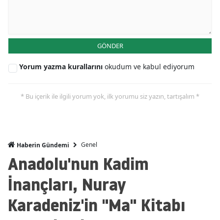
GÖNDER
Yorum yazma kurallarını
okudum ve kabul ediyorum
* Bu içerik ile ilgili yorum yok, ilk yorumu siz yazın, tartışalım *
Genel
Haberin Gündemi
Anadolu'nun Kadim
İnançları, Nuray
Karadeniz'in "Ma" Kitabı