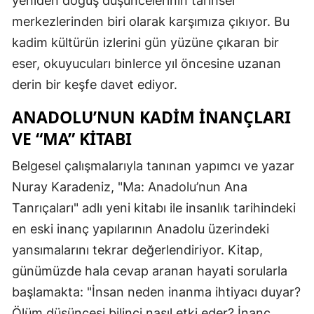
yeniden doğuş düşüncelerinin tarihsel
merkezlerinden biri olarak karşımıza çıkıyor. Bu
kadim kültürün izlerini gün yüzüne çıkaran bir
eser, okuyucuları binlerce yıl öncesine uzanan
derin bir keşfe davet ediyor.
ANADOLU’NUN KADIM İNANÇLARI
VE “MA” KITABI
Belgesel çalışmalarıyla tanınan yapımcı ve yazar
Nuray Karadeniz, "Ma: Anadolu’nun Ana
Tanrıçaları" adlı yeni kitabı ile insanlık tarihindeki
en eski inanç yapılarının Anadolu üzerindeki
yansımalarını tekrar değerlendiriyor. Kitap,
günümüzde hala cevap aranan hayati sorularla
başlamakta: "İnsan neden inanma ihtiyacı duyar?
Ölüm düşüncesi bilinci nasıl etki eder? İnanç