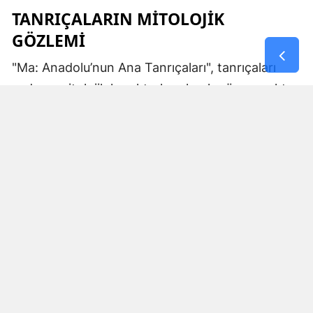
TANRIÇALARIN MITOLOJIK
GÖZLEMI
"Ma: Anadolu’nun Ana Tanrıçaları", tanrıçaları
sadece mitolojik karakterler olarak görmemekte.
Kibele’nin sağladığı bereket, Artemis’in ışığı,
Demeter’in yeraltı ritüelleri ve Gaia’nın yerküresi
saran etkisi; bu kitabın çerçevesinde toplumların
ruhsal ve kültürel gelişimlerini şekillendiren
unsurlar olarak ele alınıyor. Bu yaklaşım,
okuyucuya Anadolu’nun derin köklerine dair çok
yönlü bir bakış açısı kazandırıyor ve bu
tanrıçaların ruhsal kodlarının nasıl evrildiğini
anlamalarına yardımcı oluyor.
MA KAVRAMI VE ANLAMI