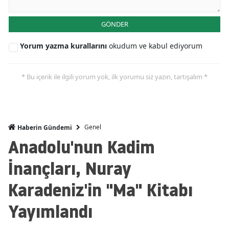
GÖNDER
Yorum yazma kurallarını
okudum ve kabul ediyorum
* Bu içerik ile ilgili yorum yok, ilk yorumu siz yazın, tartışalım *
Genel
Haberin Gündemi
Anadolu'nun Kadim
İnançları, Nuray
Karadeniz'in "Ma" Kitabı
Yayımlandı