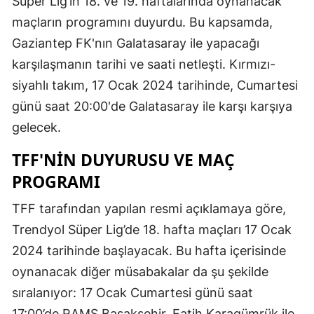
Süper Lig’in 18. ve 19. haftalarında oynanacak
maçların programını duyurdu. Bu kapsamda,
Gaziantep FK'nın Galatasaray ile yapacağı
karşılaşmanın tarihi ve saati netleşti. Kırmızı-
siyahlı takım, 17 Ocak 2024 tarihinde, Cumartesi
günü saat 20:00'de Galatasaray ile karşı karşıya
gelecek.
TFF'NIN DUYURUSU VE MAÇ
PROGRAMI
TFF tarafından yapılan resmi açıklamaya göre,
Trendyol Süper Lig’de 18. hafta maçları 17 Ocak
2024 tarihinde başlayacak. Bu hafta içerisinde
oynanacak diğer müsabakalar da şu şekilde
sıralanıyor: 17 Ocak Cumartesi günü saat
17:00’de RAMS Başakşehir, Fatih Karagümrük ile