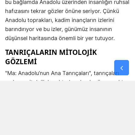
bu bağlamda Anadolu üzerinden insanlığın ruhsal
hafızasını tekrar gözler önüne seriyor. Çünkü
Anadolu toprakları, kadim inançların izlerini
barındırıyor ve bu izler, günümüz insanının
düşünsel haritasında önemli bir yer tutuyor.
TANRIÇALARIN MITOLOJIK
GÖZLEMI
"Ma: Anadolu’nun Ana Tanrıçaları", tanrıçaları
sadece mitolojik karakterler olarak görmemekte.
Kibele’nin sağladığı bereket, Artemis’in ışığı,
Demeter’in yeraltı ritüelleri ve Gaia’nın yerküresi
saran etkisi; bu kitabın çerçevesinde toplumların
ruhsal ve kültürel gelişimlerini şekillendiren
unsurlar olarak ele alınıyor. Bu yaklaşım,