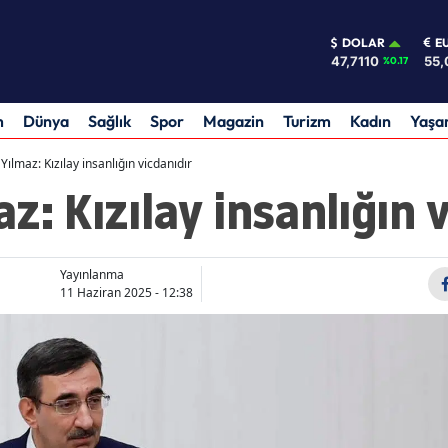
DOLAR
E
47,7110
55,
%0.17
m
Dünya
Sağlık
Spor
Magazin
Turizm
Kadın
Yaş
Yılmaz: Kızılay insanlığın vicdanıdır
z: Kızılay insanlığın 
Yayınlanma
11 Haziran 2025 - 12:38