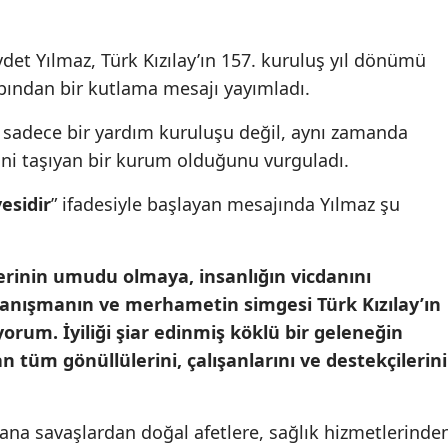
et Yılmaz, Türk Kızılay’ın 157. kuruluş yıl dönümü
bından bir kutlama mesajı yayımladı.
n sadece bir yardım kuruluşu değil, aynı zamanda
ini taşıyan bir kurum olduğunu vurguladı.
yesidir
” ifadesiyle başlayan mesajında Yılmaz şu
lerinin umudu olmaya, insanlığın vicdanını
nışmanın ve merhametin simgesi Türk Kızılay’ın
rum. İyiliği şiar edinmiş köklü bir geleneğin
n tüm gönüllülerini, çalışanlarını ve destekçilerini
 yana savaşlardan doğal afetlere, sağlık hizmetlerinde