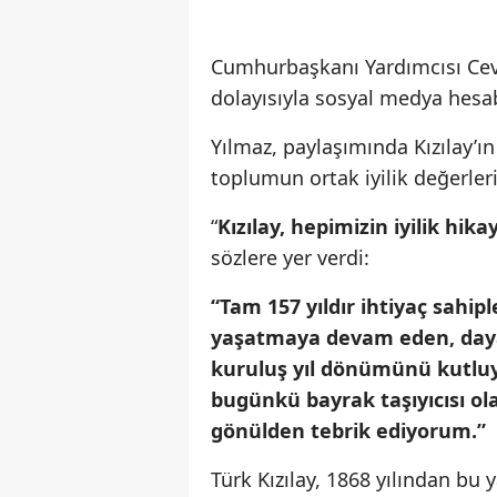
Cumhurbaşkanı Yardımcısı Cevd
dolayısıyla sosyal medya hesa
Yılmaz, paylaşımında Kızılay’ı
toplumun ortak iyilik değerler
“
Kızılay, hepimizin iyilik hika
sözlere yer verdi:
“Tam 157 yıldır ihtiyaç sahip
yaşatmaya devam eden, daya
kuruluş yıl dönümünü kutluyo
bugünkü bayrak taşıyıcısı ola
gönülden tebrik ediyorum.”
Türk Kızılay, 1868 yılından bu