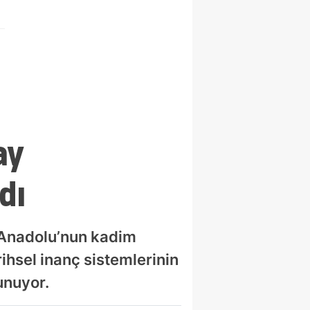
ay
dı
, Anadolu’nun kadim
rihsel inanç sistemlerinin
unuyor.