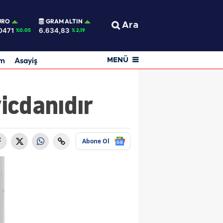
URO
GRAM ALTIN
Ara
0471
6.634,83
%0.05
% 2,19
am
Asayiş
MENÜ
vicdanıdır
Abone Ol