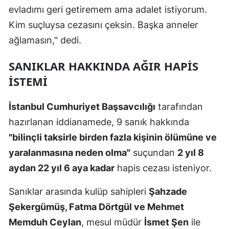
evladımı geri getiremem ama adalet istiyorum.
Kim suçluysa cezasını çeksin. Başka anneler
ağlamasın," dedi.
SANIKLAR HAKKINDA AĞIR HAPIS
ISTEMI
İstanbul Cumhuriyet Başsavcılığı
tarafından
hazırlanan iddianamede, 9 sanık hakkında
"bilinçli taksirle birden fazla kişinin ölümüne ve
yaralanmasına neden olma"
suçundan
2 yıl 8
aydan 22 yıl 6 aya kadar
hapis cezası isteniyor.
Sanıklar arasında kulüp sahipleri
Şahzade
Şekergümüş, Fatma Dörtgül ve Mehmet
Memduh Ceylan
, mesul müdür
İsmet Şen
ile