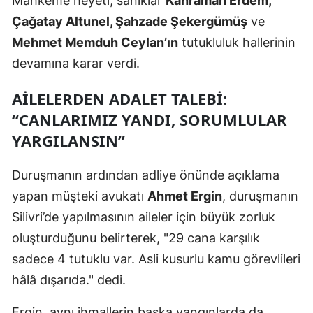
Mahkeme heyeti, sanıklar
Kahraman Erdem,
Çağatay Altunel, Şahzade Şekergümüş
ve
Mehmet Memduh Ceylan’ın
tutukluluk hallerinin
devamına karar verdi.
AILELERDEN ADALET TALEBI:
“CANLARIMIZ YANDI, SORUMLULAR
YARGILANSIN”
Duruşmanın ardından adliye önünde açıklama
yapan müşteki avukatı
Ahmet Ergin
, duruşmanın
Silivri’de yapılmasının aileler için büyük zorluk
oluşturduğunu belirterek, "29 cana karşılık
sadece 4 tutuklu var. Asli kusurlu kamu görevlileri
hâlâ dışarıda." dedi.
Ergin, aynı ihmallerin başka yangınlarda da