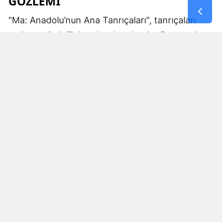
GÖZLEMI
"Ma: Anadolu’nun Ana Tanrıçaları", tanrıçaları
sadece mitolojik karakterler olarak görmemekte.
Kibele’nin sağladığı bereket, Artemis’in ışığı,
Demeter’in yeraltı ritüelleri ve Gaia’nın yerküresi
saran etkisi; bu kitabın çerçevesinde toplumların
ruhsal ve kültürel gelişimlerini şekillendiren
unsurlar olarak ele alınıyor. Bu yaklaşım,
okuyucuya Anadolu’nun derin köklerine dair çok
yönlü bir bakış açısı kazandırıyor ve bu
tanrıçaların ruhsal kodlarının nasıl evrildiğini
anlamalarına yardımcı oluyor.
MA KAVRAMI VE ANLAMI
Eser, okuyucuyu sonunda kadim dillerde "kadın"