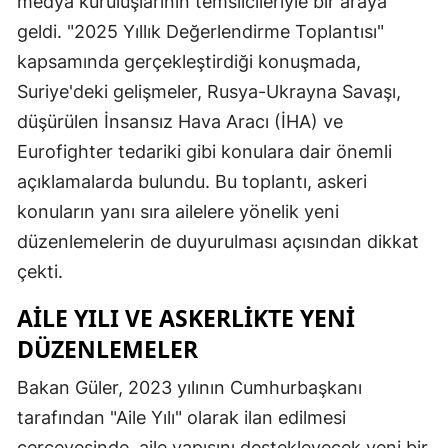
medya kuruluşlarının temsilcileriyle bir araya
geldi. "2025 Yıllık Değerlendirme Toplantısı"
kapsamında gerçekleştirdiği konuşmada,
Suriye'deki gelişmeler, Rusya-Ukrayna Savaşı,
düşürülen İnsansız Hava Aracı (İHA) ve
Eurofighter tedariki gibi konulara dair önemli
açıklamalarda bulundu. Bu toplantı, askeri
konuların yanı sıra ailelere yönelik yeni
düzenlemelerin de duyurulması açısından dikkat
çekti.
AILE YILI VE ASKERLIKTE YENI
DÜZENLEMELER
Bakan Güler, 2023 yılının Cumhurbaşkanı
tarafından "Aile Yılı" olarak ilan edilmesi
çerçevesinde, aile yapısını destekleyecek yeni bir