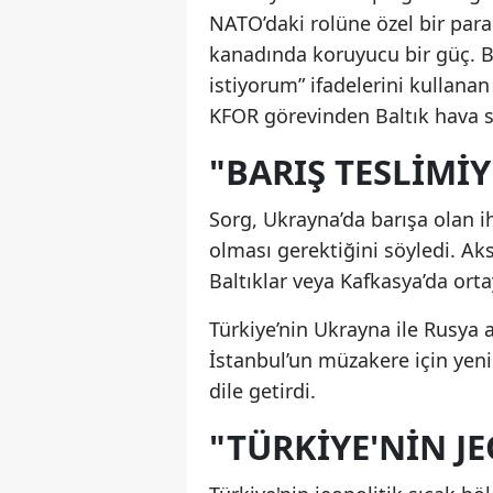
NATO’daki rolüne özel bir par
kanadında koruyucu bir güç. B
istiyorum” ifadelerini kullan
KFOR görevinden Baltık hava s
"BARIŞ TESLIMI
Sorg, Ukrayna’da barışa olan ih
olması gerektiğini söyledi. Ak
Baltıklar veya Kafkasya’da orta
Türkiye’nin Ukrayna ile Rusya
İstanbul’un müzakere için ye
dile getirdi.
"TÜRKIYE'NIN J