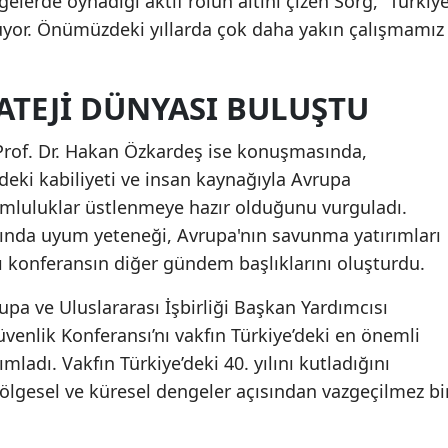
gelerde oynadığı aktif rolün altını çizen Sorg, “Türkiy
şüyor. Önümüzdeki yıllarda çok daha yakın çalışmamız
ATEJI DÜNYASI BULUŞTU
Prof. Dr. Hakan Özkardeş ise konuşmasında,
eki kabiliyeti ve insan kaynağıyla Avrupa
mluluklar üstlenmeye hazır olduğunu vurguladı.
sında uyum yeteneği, Avrupa'nın savunma yatırımları
konferansın diğer gündem başlıklarını oluşturdu.
pa ve Uluslararası İşbirliği Başkan Yardımcısı
üvenlik Konferansı’nı vakfın Türkiye’deki en önemli
ımladı. Vakfın Türkiye’deki 40. yılını kutladığını
 bölgesel ve küresel dengeler açısından vazgeçilmez bi