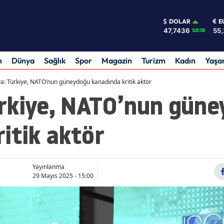
DOLAR
E
47,7436
55,
%0.18
m
Dünya
Sağlık
Spor
Magazin
Turizm
Kadın
Yaş
: Türkiye, NATO’nun güneydoğu kanadında kritik aktör
rkiye, NATO’nun gün
itik aktör
Yayınlanma
29 Mayıs 2025 - 15:00