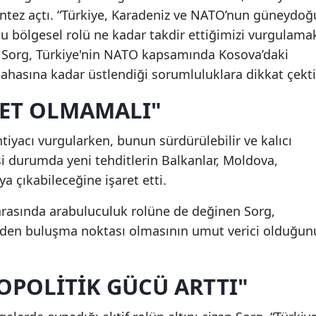
antez açtı. “Türkiye, Karadeniz ve NATO’nun güneydoğ
u bölgesel rolü ne kadar takdir ettiğimizi vurgulama
an Sorg, Türkiye'nin NATO kapsamında Kosova’daki
ahasına kadar üstlendiği sorumluluklara dikkat çekti
YET OLMAMALI"
tiyacı vurgularken, bunun sürdürülebilir ve kalıcı
si durumda yeni tehditlerin Balkanlar, Moldova,
ya çıkabileceğine işaret etti.
 arasında arabuluculuk rolüne de değinen Sorg,
niden buluşma noktası olmasının umut verici olduğun
EOPOLITIK GÜCÜ ARTTI"