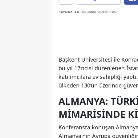
KAYNAK: AA
Okunma Süresi: 2 dk
Başkent Üniversitesi ile Konrad
bu yıl 17’ncisi düzenlenen İst
katılımcılara ev sahipliği yaptı
ülkeden 130’un üzerinde güven
ALMANYA: TÜRK
MIMARISINDE K
Konferansta konuşan Almanya’n
Almanya'nın Avrupa güvenliğini