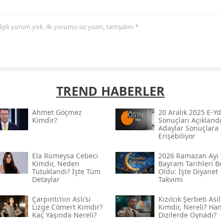
 ilgili yorum yok, ilk yorumu siz yazın, tartışalım *
TREND HABERLER
Ahmet Göçmez
20 Aralık 2025 E-Yd
Kimdir?
Sonuçları Açıklandı
Adaylar Sonuçlara
Erişebiliyor
Ela Rümeysa Cebeci
2026 Ramazan Ayı 
Kimdir, Neden
Bayram Tarihleri Be
Tutuklandı? İşte Tüm
Oldu: İşte Diyanet
Detaylar
Takvimi
Çarpıntı’nın Aslı’sı
Kızılcık Şerbeti Asil
Lizge Cömert Kimdir?
Kimdir, Nereli? Ha
Kaç Yaşında Nereli?
Dizilerde Oynadı?