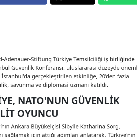
-Adenauer-Stiftung Türkiye Temsilciliği iş birliğinde
anbul Güvenlik Konferansı, uluslararası düzeyde öneml
. İstanbul'da gerçekleştirilen etkinliğe, 20’den fazla
lik, savunma ve diplomasi uzmanı katıldı.
IYE, NATO'NUN GÜVENLIK
ILIT OYUNCU
ın Ankara Büyükelçisi Sibylle Katharina Sorg,
 sağlamak için attığı adımları anlatarak, Türkiye'nin