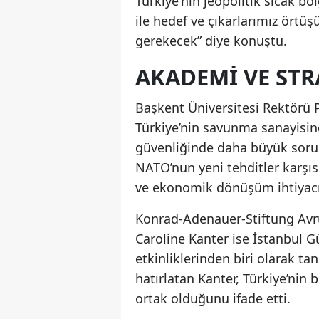
Türkiye'nin jeopolitik sıcak böl
ile hedef ve çıkarlarımız örtü
gerekecek” diye konuştu.
AKADEMI VE STR
Başkent Üniversitesi Rektörü 
Türkiye’nin savunma sanayisind
güvenliğinde daha büyük soru
NATO’nun yeni tehditler karşı
ve ekonomik dönüşüm ihtiyacı 
Konrad-Adenauer-Stiftung Avru
Caroline Kanter ise İstanbul G
etkinliklerinden biri olarak tan
hatırlatan Kanter, Türkiye’nin
ortak olduğunu ifade etti.