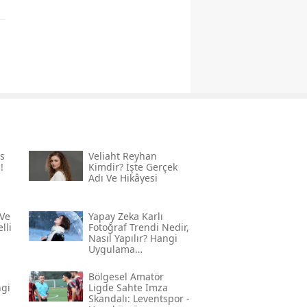
s
Veliaht Reyhan
!
Kimdir? İşte Gerçek
Adı Ve Hikâyesi
Ve
Yapay Zeka Karlı
lli
Fotoğraf Trendi Nedir,
Nasıl Yapılır? Hangi
Uygulama
Kullanılıyor? İşte
Adım Adım Rehber
Bölgesel Amatör
ngi
Ligde Sahte Imza
Skandalı: Leventspor -