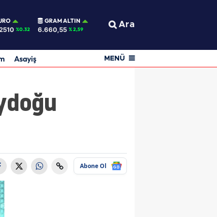
URO
GRAM ALTIN
Ara
2510
6.660,55
%0.32
% 2,59
am
Asayiş
MENÜ
eydoğu
Abone Ol