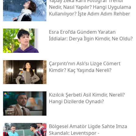
Yapay Zeka Karlı Fotoğraf Trendi
Nedir, Nasıl Yapılır? Hangi Uygulama
Kullanılıyor? İşte Adım Adım Rehber
Esra Erol’da Gündem Yaratan
İddialar: Derya İlgin Kimdir, Ne Oldu?
Çarpıntı’nın Aslı’sı Lizge Cömert
Kimdir? Kaç Yaşında Nereli?
Kızılcık Şerbeti Asil Kimdir, Nereli?
Hangi Dizilerde Oynadı?
Bölgesel Amatör Ligde Sahte Imza
Skandalı: Leventspor -