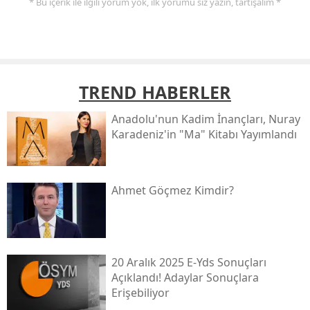
* Bu içerik ile ilgili yorum yok, ilk yorumu siz yazın, tartışalım *
TREND HABERLER
Anadolu'nun Kadim İnançları, Nuray
Karadeniz'in "ma" Kitabı Yayımlandı
Ahmet Göçmez Kimdir?
20 Aralık 2025 E-Yds Sonuçları
Açıklandı! Adaylar Sonuçlara
Erişebiliyor