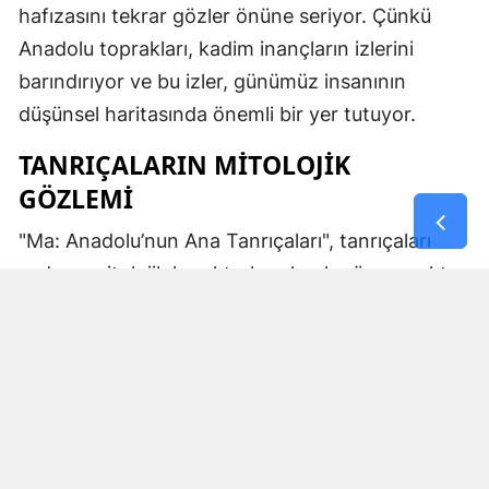
hafızasını tekrar gözler önüne seriyor. Çünkü
Anadolu toprakları, kadim inançların izlerini
barındırıyor ve bu izler, günümüz insanının
düşünsel haritasında önemli bir yer tutuyor.
TANRIÇALARIN MITOLOJIK
GÖZLEMI
"Ma: Anadolu’nun Ana Tanrıçaları", tanrıçaları
sadece mitolojik karakterler olarak görmemekte.
Kibele’nin sağladığı bereket, Artemis’in ışığı,
Demeter’in yeraltı ritüelleri ve Gaia’nın yerküresi
saran etkisi; bu kitabın çerçevesinde toplumların
ruhsal ve kültürel gelişimlerini şekillendiren
unsurlar olarak ele alınıyor. Bu yaklaşım,
okuyucuya Anadolu’nun derin köklerine dair çok