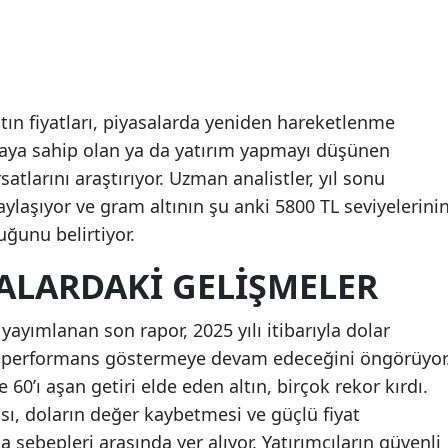
tın fiyatları, piyasalarda yeniden hareketlenme
aya sahip olan ya da yatırım yapmayı düşünen
satlarını araştırıyor. Uzman analistler, yıl sonu
 paylaşıyor ve gram altının şu anki 5800 TL seviyelerini
uğunu belirtiyor.
SALARDAKI GELIŞMELER
 yayımlanan son rapor, 2025 yılı itibarıyla dolar
ir performans göstermeye devam edeceğini öngörüyor
 60’ı aşan getiri elde eden altın, birçok rekor kırdı.
ması, doların değer kaybetmesi ve güçlü fiyat
ebepleri arasında yer alıyor. Yatırımcıların güvenli