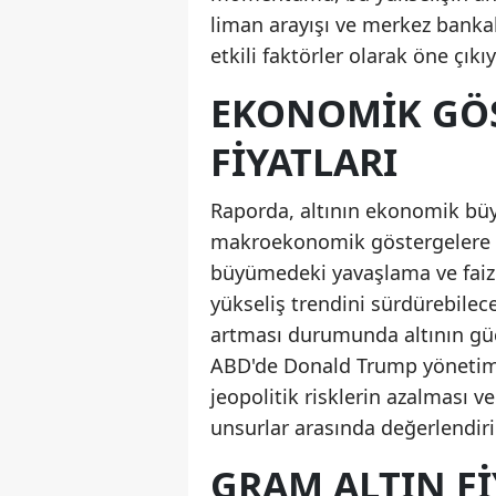
liman arayışı ve merkez bankal
etkili faktörler olarak öne çıkıy
EKONOMIK GÖS
FIYATLARI
Raporda, altının ekonomik büy
makroekonomik göstergelere du
büyümedeki yavaşlama ve faiz in
yükseliş trendini sürdürebilece
artması durumunda altının güç
ABD'de Donald Trump yönetimin
jeopolitik risklerin azalması ve 
unsurlar arasında değerlendiril
GRAM ALTIN FI