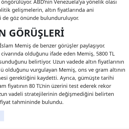
 öngörülüyor. ABD’nin Venezuela’ya yönelik olası
itik gelişmelerin, altın fiyatlarında ani
i de göz önünde bulunduruluyor.
IN GÖRÜŞLERI
slam Memiş de benzer görüşler paylaşıyor.
TL civarında olduğunu ifade eden Memiş, 5800 TL
ı sunduğunu belirtiyor. Uzun vadede altın fiyatlarının
çlü olduğunu vurgulayan Memiş, ons ve gram altının
esi gerektiğini kaydetti. Ayrıca, gümüşte tarihi
m fiyatının 80 TL’nin üzerini test ederek rekor
zun vadeli stratejilerinin değişmediğini belirten
i fiyat tahmininde bulundu.