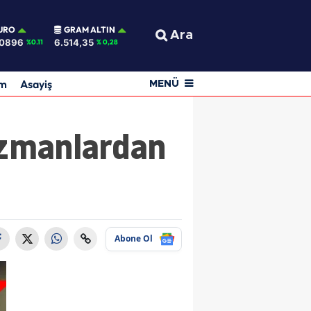
URO
GRAM ALTIN
Ara
,0896
6.514,35
%0.11
% 0,28
am
Asayiş
MENÜ
 Uzmanlardan
Abone Ol