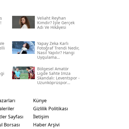
s
Veliaht Reyhan
!
Kimdir? İşte Gerçek
Adı Ve Hikâyesi
Ve
Yapay Zeka Karlı
lli
Fotoğraf Trendi Nedir,
Nasıl Yapılır? Hangi
Uygulama
Kullanılıyor? İşte
Adım Adım Rehber
Bölgesel Amatör
ngi
Ligde Sahte Imza
Skandalı: Leventspor -
Uzunköprüspor
Maçında Neler
Yaşandı?
azarları
Künye
leriler
Gizlilik Politikası
ler Sayfası
İletişim
ul Borsası
Haber Arşivi