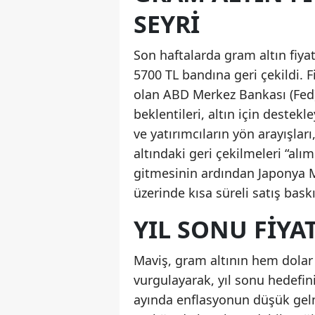
SEYRI
Son haftalarda gram altın fiya
5700 TL bandına geri çekildi. F
olan ABD Merkez Bankası (Fed) f
beklentileri, altın için deste
ve yatırımcıların yön arayışlar
altındaki geri çekilmeleri “alım
gitmesinin ardından Japonya Me
üzerinde kısa süreli satış baskı
YIL SONU FIYA
Maviş, gram altının hem dolar 
vurgulayarak, yıl sonu hedefini
ayında enflasyonun düşük gel