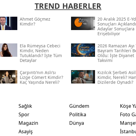
TREND HABERLER
Ahmet Göçmez
20 Aralık 2025 E-Yd
Kimdir?
Sonuçları Açıklandı
Adaylar Sonuçlara
Erişebiliyor
Ela Rümeysa Cebeci
2026 Ramazan Ayı 
Kimdir, Neden
Bayram Tarihleri Be
Tutuklandı? İşte Tüm
Oldu: İşte Diyanet
Detaylar
Takvimi
Çarpıntı’nın Aslı’sı
Kızılcık Şerbeti Asil
Lizge Cömert Kimdir?
Kimdir, Nereli? Ha
Kaç Yaşında Nereli?
Dizilerde Oynadı?
Sağlık
Gündem
Köşe Y
Spor
Politika
Foto Ga
Magazin
Dünya
Manşet
Asayiş
İstanb