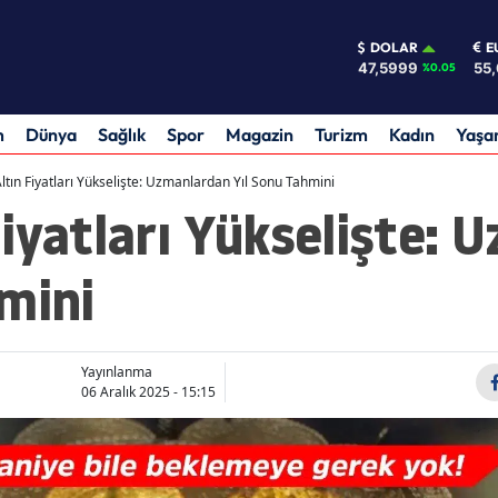
DOLAR
E
47,5999
55
%0.05
m
Dünya
Sağlık
Spor
Magazin
Turizm
Kadın
Yaş
tın Fiyatları Yükselişte: Uzmanlardan Yıl Sonu Tahmini
iyatları Yükselişte:
mini
Yayınlanma
06 Aralık 2025 - 15:15