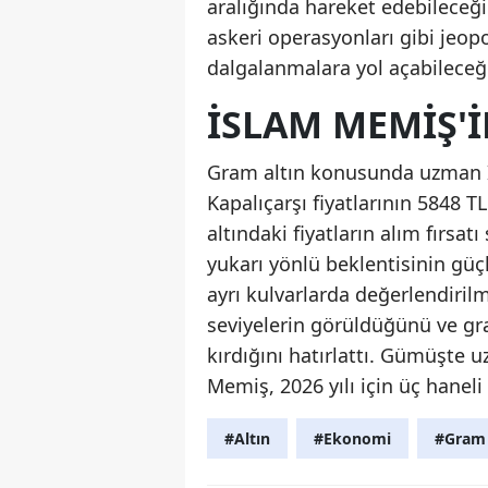
aralığında hareket edebileceği
askeri operasyonları gibi jeopol
dalgalanmalara yol açabileceğ
İSLAM MEMIŞ'
Gram altın konusunda uzman İ
Kapalıçarşı fiyatlarının 5848 
altındaki fiyatların alım fırsat
yukarı yönlü beklentisinin gü
ayrı kulvarlarda değerlendirilm
seviyelerin görüldüğünü ve gra
kırdığını hatırlattı. Gümüşte u
Memiş, 2026 yılı için üç hanel
#Altın
#Ekonomi
#Gram