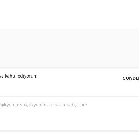
e kabul ediyorum
GÖNDE
 ilgili yorum yok, ilk yorumu siz yazın, tartışalım *