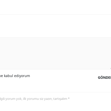
e kabul ediyorum
GÖNDE
 ilgili yorum yok, ilk yorumu siz yazın, tartışalım *