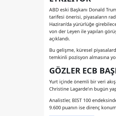
ABD eski Başkanı Donald Trump
tarifesi önerisi, piyasaların r
Haziran’da yürürlüğe girebile
von der Leyen ile yapılan gör
açıklandı.
Bu gelişme, küresel piyasalar
temkinli pozisyon almasına yol
GÖZLER ECB BAŞ
Yurt içinde önemli bir veri a
Christine Lagarde’ın bugün yap
Analistler, BIST 100 endeksind
9.600 puanın ise direnç konum