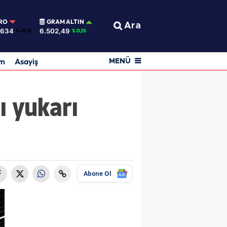
RO
GRAM ALTIN
Ara
0634
6.502,49
%-0.13
% 0,15
am
Asayiş
MENÜ
ı yukarı
Abone Ol