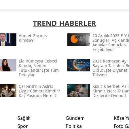
TREND HABERLER
Ahmet Göçmez
20 Aralık 2025 E-Yd
Kimdir?
Sonuçları Açıklandı
Adaylar Sonuçlara
Erişebiliyor
Ela Rümeysa Cebeci
2026 Ramazan Ayı 
Kimdir, Neden
Bayram Tarihleri Be
Tutuklandı? İşte Tüm
Oldu: İşte Diyanet
Detaylar
Takvimi
Çarpıntı’nın Aslı’sı
Kızılcık Şerbeti Asil
Lizge Cömert Kimdir?
Kimdir, Nereli? Ha
Kaç Yaşında Nereli?
Dizilerde Oynadı?
Sağlık
Gündem
Köşe Y
Spor
Politika
Foto Ga