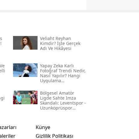
s
Veliaht Reyhan
!
Kimdir? İşte Gerçek
Adı Ve Hikâyesi
Ve
Yapay Zeka Karlı
lli
Fotoğraf Trendi Nedir,
Nasıl Yapılır? Hangi
Uygulama
Kullanılıyor? İşte
Adım Adım Rehber
Bölgesel Amatör
ngi
Ligde Sahte Imza
Skandalı: Leventspor -
Uzunköprüspor
Maçında Neler
Yaşandı?
azarları
Künye
leriler
Gizlilik Politikası