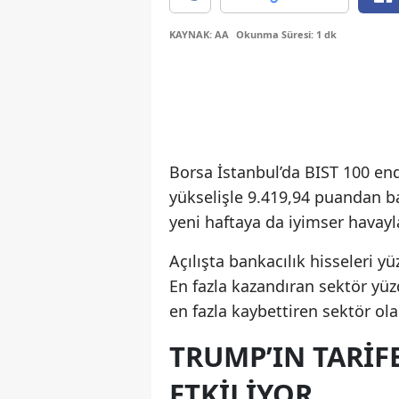
KAYNAK: AA
Okunma Süresi: 1 dk
Borsa İstanbul’da BIST 100 end
yükselişle 9.419,94 puandan 
yeni haftaya da iyimser havayla
Açılışta bankacılık hisseleri y
En fazla kazandıran sektör yüzd
en fazla kaybettiren sektör ola
TRUMP’IN TARIFE
ETKILIYOR