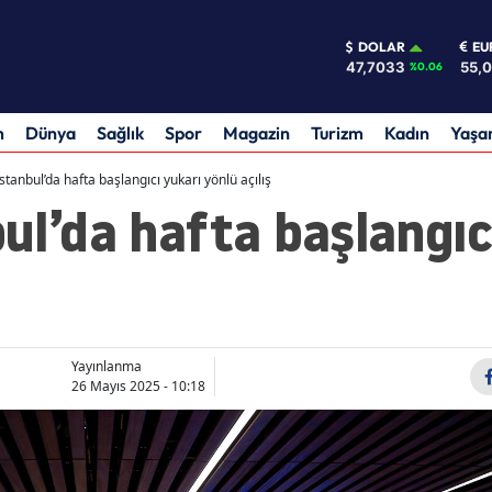
DOLAR
EU
47,7033
55,
%0.06
m
Dünya
Sağlık
Spor
Magazin
Turizm
Kadın
Yaş
stanbul’da hafta başlangıcı yukarı yönlü açılış
ul’da hafta başlangıc
Yayınlanma
26 Mayıs 2025 - 10:18