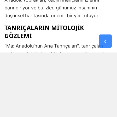
barındırıyor ve bu izler, günümüz insanının
düşünsel haritasında önemli bir yer tutuyor.
TANRIÇALARIN MITOLOJIK
GÖZLEMI
"Ma: Anadolu’nun Ana Tanrıçaları", tanrıçaları
sadece mitolojik karakterler olarak görmemekte.
Kibele’nin sağladığı bereket, Artemis’in ışığı,
Demeter’in yeraltı ritüelleri ve Gaia’nın yerküresi
saran etkisi; bu kitabın çerçevesinde toplumların
ruhsal ve kültürel gelişimlerini şekillendiren
unsurlar olarak ele alınıyor. Bu yaklaşım,
okuyucuya Anadolu’nun derin köklerine dair çok
yönlü bir bakış açısı kazandırıyor ve bu
tanrıçaların ruhsal kodlarının nasıl evrildiğini