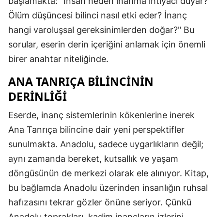
başlamakta: "İnsan neden inanma ihtiyacı duyar?
Ölüm düşüncesi bilinci nasıl etki eder? İnanç
hangi varoluşsal gereksinimlerden doğar?" Bu
sorular, eserin derin içeriğini anlamak için önemli
birer anahtar niteliğinde.
ANA TANRIÇA BILINCININ
DERINLIĞI
Eserde, inanç sistemlerinin kökenlerine inerek
Ana Tanrıça bilincine dair yeni perspektifler
sunulmakta. Anadolu, sadece uygarlıkların değil;
aynı zamanda bereket, kutsallık ve yaşam
döngüsünün de merkezi olarak ele alınıyor. Kitap,
bu bağlamda Anadolu üzerinden insanlığın ruhsal
hafızasını tekrar gözler önüne seriyor. Çünkü
Anadolu toprakları, kadim inançların izlerini