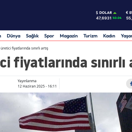
DOLAR
E
47,6931
55
%0.04
m
Dünya
Sağlık
Spor
Magazin
Turizm
Kadın
Yaş
retici fiyatlarında sınırlı artış
i fiyatlarında sınırlı 
Yayınlanma
12 Haziran 2025 - 16:11