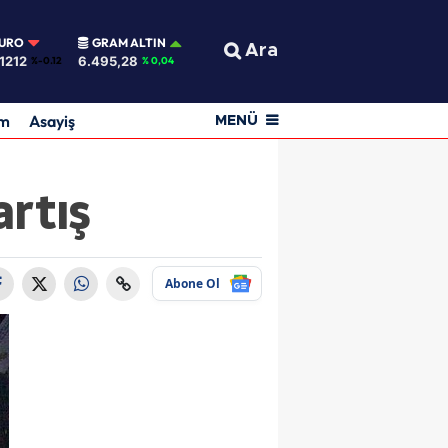
URO
GRAM ALTIN
Ara
,1212
6.495,28
%-0.12
% 0,04
am
Asayiş
MENÜ
artış
Abone Ol