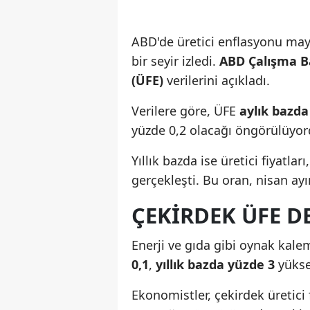
ABD'de üretici enflasyonu mayı
bir seyir izledi.
ABD Çalışma B
(ÜFE)
verilerini açıkladı.
Verilere göre, ÜFE
aylık bazda
yüzde 0,2 olacağı öngörülüyord
Yıllık bazda ise üretici fiyatları
gerçekleşti. Bu oran, nisan ay
ÇEKIRDEK ÜFE D
Enerji ve gıda gibi oynak kale
0,1
,
yıllık bazda yüzde 3
yükse
Ekonomistler, çekirdek üretici f