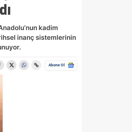
dı
, Anadolu’nun kadim
rihsel inanç sistemlerinin
unuyor.
Abone Ol