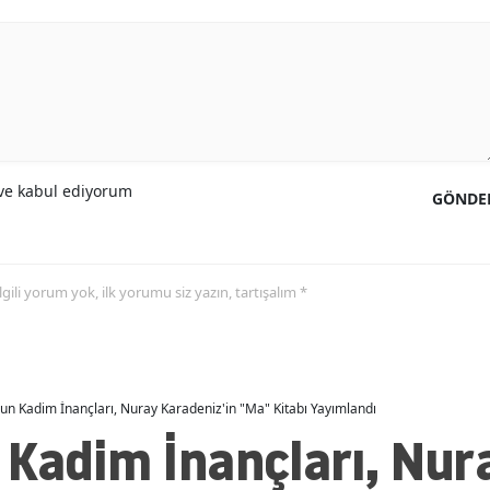
e kabul ediyorum
GÖNDE
 ilgili yorum yok, ilk yorumu siz yazın, tartışalım *
un Kadim İnançları, Nuray Karadeniz'in "Ma" Kitabı Yayımlandı
 Kadim İnançları, Nur